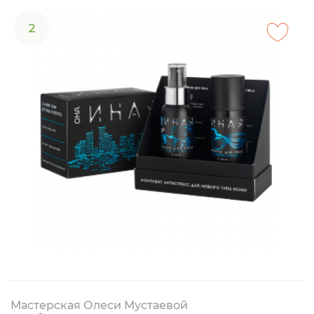
2
Мастерская Олеси Мустаевой