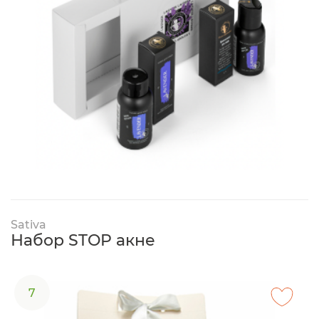
Sativa
Набор STOP акне
7