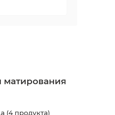
я матирования
а (4 продукта)