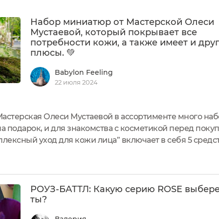
Набор миниатюр от Мастерской Олеси
Мустаевой, который покрывает все
потребности кожи, а также имеет и дру
плюсы. 💚
Babylon Feeling
22 июля 2024
Мастерская Олеси Мустаевой в ассортименте много на
на подарок, и для знакомства с косметикой перед поку
плексный уход для кожи лица” включает в себя 5 средс
ение, тонизирование, питание, увлажнение. Именно поэ
о можно...
РОУЗ-БАТТЛ: Какую серию ROSE выбер
ты?
Валерия