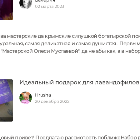
02 марта 2023
тва мастерские да крымские силушкой богатырской пом
уральная, самая деликатная и самая душистая...Первы
Мастерской Олеси Мустаевой", да не абы как, а в набо
рочных наборов "Мастерской Олеси Мустаевой" можно 
голок....
Идеальный подарок для лавандофилов
Hrusha
20 декабря 2022
овый привет! Предлагаю рассмотреть поближеНабор 