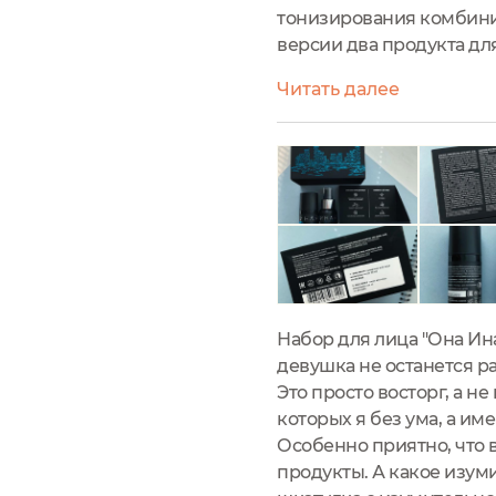
тонизирования комбини
версии два продукта дл
флаконе, как и положен
Читать далее
наклейкой от вскрытия.
Набор для лица "Она Ина
девушка не останется 
Это просто восторг, а н
которых я без ума, а им
Особенно приятно, что
продукты. А какое изум