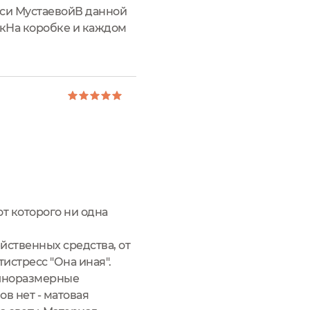
си МустаевойВ данной
икНа коробке и каждом
н защищен полоской-
от которого ни одна
ейственных средства, от
истресс "Она иная".
олноразмерные
в нет - матовая