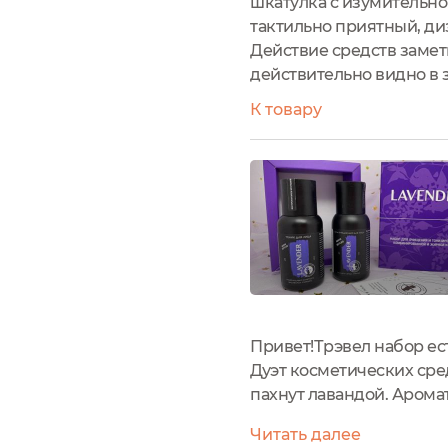
шкатулка с изумительно
тактильно приятный, ди
Действие средств замет
действительно видно в з
К товару
Привет!Трэвел набор ест
Дуэт косметических сре
пахнут лавандой. Аром
гель для лица очищающи
Читать далее
комплекс бисаболол сер