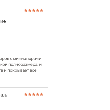
гие
боров с миниатюрами
пкой полноразмера, и
тв и покрывает все
тому я взяла его с
ешь