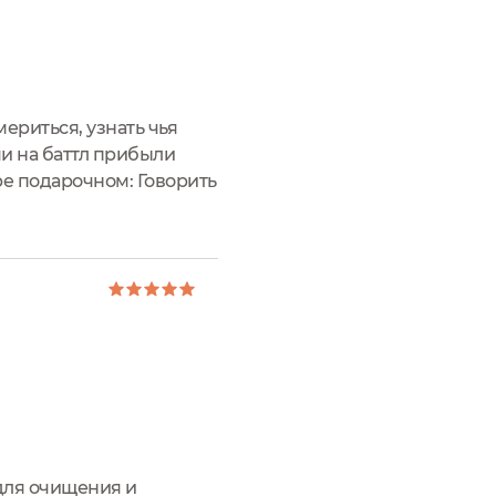
ериться, узнать чья
ми на баттл прибыли
ре подарочном: Говорить
бесконечно, здесь
для очищения и