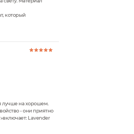
а свету. Материал
т, который
ся лучше на хорошем.
войство - они приятно
»включает: Lavender
ля лица минеральный