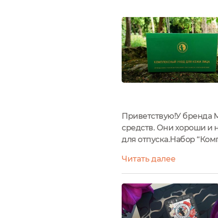
Приветствую!У бренда 
средств. Они хороши и 
для отпуска.Набор “Ком
потребности кожи: очищ
Читать далее
собой в отпуск.Купить ег