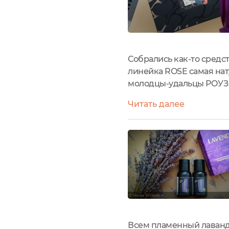
Собрались как-то средс
линейка ROSE самая нат
молодцы-удальцы РОУЗ "
о красоте дизайна пода
Читать далее
красотой пышет каждый у
Всем пламенный лаванд