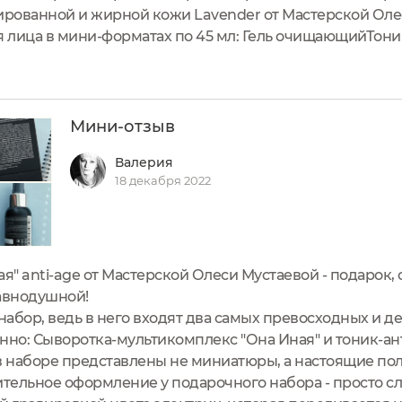
рованной и жирной кожи Lavender от Мастерской Оле
я лица в мини-форматах по 45 мл: Гель очищающийТон
о, вся необходимая и достаточная информация.Флако
 Наклейка надежно держит...
Мини-отзыв
Валерия
18 декабря 2022
я" anti-age от Мастерской Олеси Мустаевой - подарок, 
равнодушной!
е набор, ведь в него входят два самых превосходных и д
енно: Сыворотка-мультикомплекс "Она Иная" и тоник-ант
 в наборе представлены не миниатюры, а настоящие п
ительное оформление у подарочного набора - просто сло