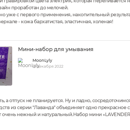
й гравировкой цвета электрик, которая переливается н
зайн проработан до мелочей.
но уже с первого применения, накопительный результа
еркале - кожа бархатистая, эластичная, холеная!
Мини-набор для умывания
MoonLyly
15 декабря 2022
ь, а отпуск не планируется. Ну и ладно, сосредоточим
дств из серии "Лаванда" объединяет одно прекрасное с
ат очень нежный и натуральный.Набор мини «LAVENDER
й алоэ-вера череда лаванда (45 мл);Lavender тоник д
ебро...