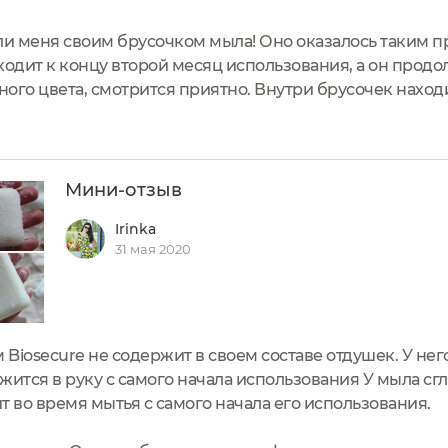
ли меня своим брусочком мыла! Оно оказалось таким 
одит к концу второй месяц использования, а он продо
ого цвета, смотрится приятно. Внутри брусочек находи
 везут из Франции. По дороге его точно никто не вскро
...
Мини-отзыв
Irinka
31 мая 2020
Biosecure не содержит в своем составе отдушек. У не
жится в руку с самого начала использования У мыла сг
т во время мытья с самого начала его использования.