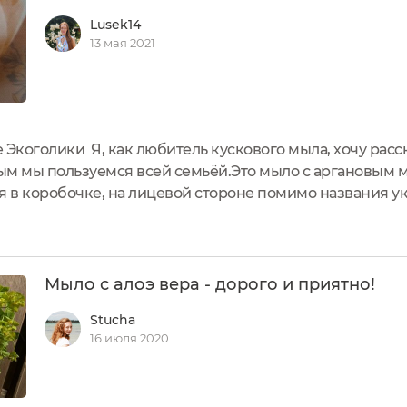
Lusek14
13 мая 2021
 Экоголики Я, как любитель кускового мыла, хочу расс
ым мы пользуемся всей семьёй.Это мыло с аргановым 
я в коробочке, на лицевой стороне помимо названия у
оторой соответствует мыло Указано описание, состав. 
олика...
Мыло с алоэ вера - дорого и приятно!
Stucha
16 июля 2020