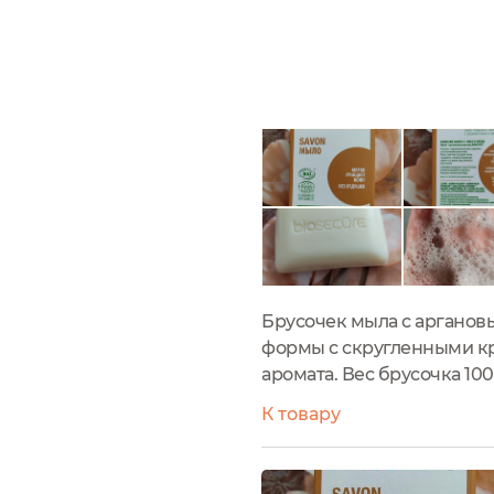
Брусочек мыла с аргановы
формы с скругленными кра
аромата. Вес брусочка 10
К товару