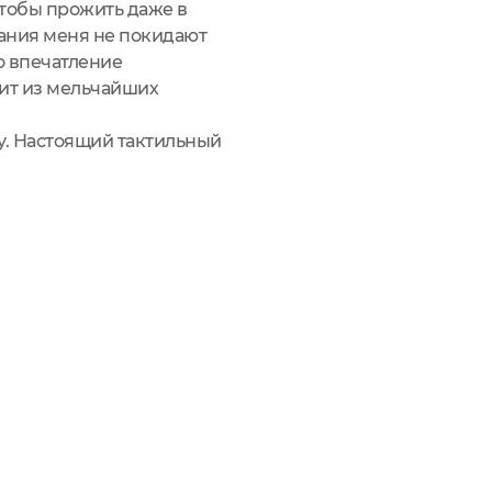
чтобы прожить даже в
вания меня не покидают
о впечатление
оит из мельчайших
жу. Настоящий тактильный