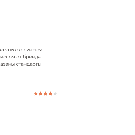
казать о отличном
маслом от бренда
казаны стандарты
Привожу разбор состава