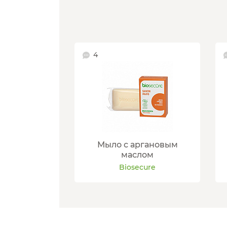
4
Мыло с аргановым
маслом
Biosecure