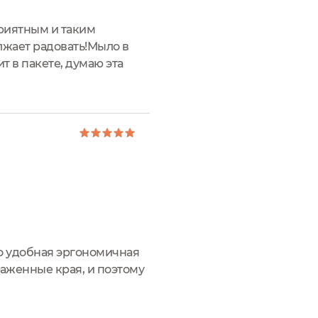
приятным и таким
лжает радовать!Мыло в
т в пакете, думаю эта
ет и не будет
го удобная эргономичная
лаженные края, и поэтому