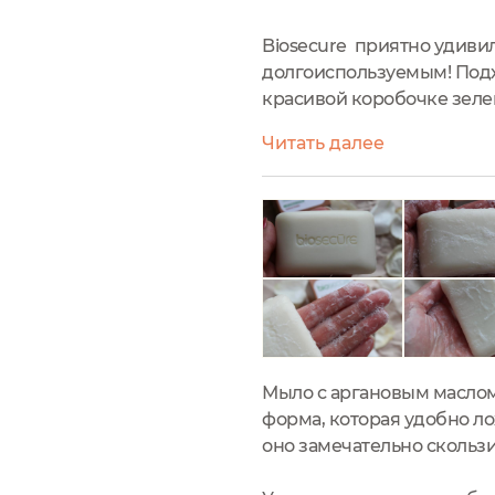
Biosecure приятно удиви
долгоиспользуемым! Подх
красивой коробочке зелен
мера оправдана - ведь его
Читать далее
использовать. Форма мыла
Мыло с аргановым маслом 
форма, которая удобно ло
оно замечательно скользи