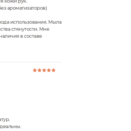
я кожи рук.
без ароматизаторов)
риода использования. Мыла
ства стянутости. Мне
 наличия в составе
тур.
идеальны.