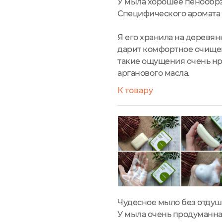
У мыла хорошее пенообрз
Специфического аромата у
Я его хранила на деревян
дарит комфортное очищен
такие ощущения очень нрав
арганового масла.
К товару
Чудесное мыло без отдуше
У мыла очень продуманна