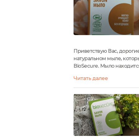
Приветствую Вас, дорогие
натуральном мыле, котор
BioSecure. Мыло находитс
натуральной косметики, к
Читать далее
на сервисе проверки Эког