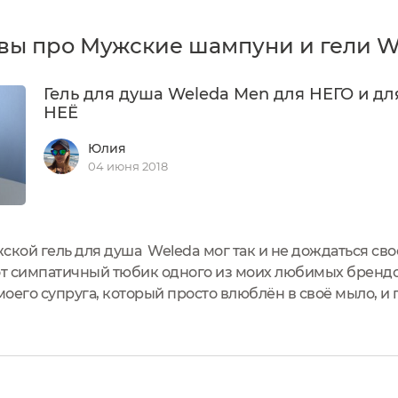
вы про Мужские шампуни и гели W
Гель для душа Weleda Men для НЕГО и дл
НЕЁ
Юлия
04 июня 2018
жской гель для душа Weleda мог так и не дождаться свое
от симпатичный тюбик одного из моих любимых брендов
его супруга, который просто влюблён в своё мыло, и 
! Не заслуживает она такого обращения. В общем, сжал