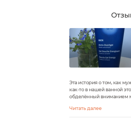
Отзы
Эта история о том, как му
как-то в нашей ванной эт
обделённый вниманием мо
ним. Но это же Weledушка
Читать далее
решила...