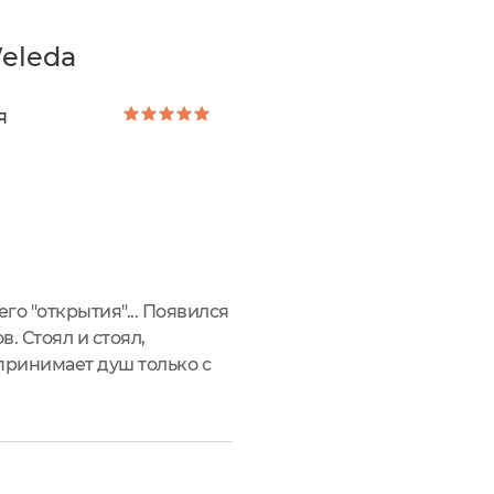
eleda
я
го "открытия"... Появился
. Стоял и стоял,
принимает душ только с
илась я над ней и