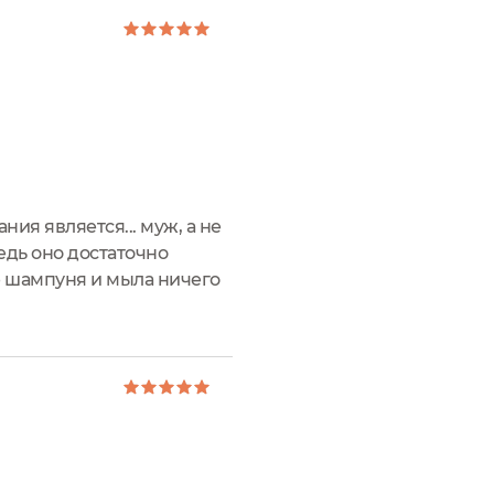
ия является... муж, а не
ведь оно достаточно
е шампуня и мыла ничего
укт - гель-пенка для