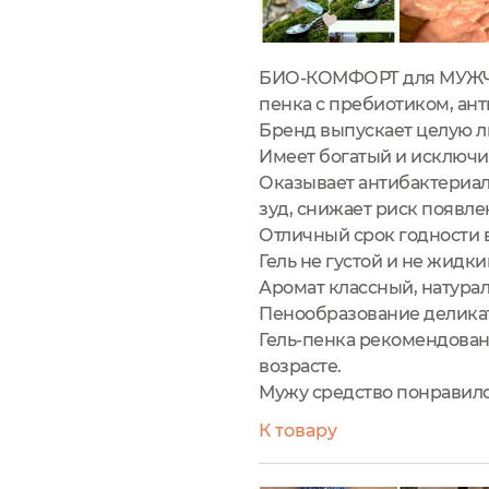
БИО-КОМФОРТ для МУЖЧИН 
пенка с пребиотиком, ант
Бренд выпускает целую л
Имеет богатый и исключи
Оказывает антибактериал
зуд, снижает риск появл
Отличный срок годности в
Гель не густой и не жидки
Аромат классный, натура
Пенообразование деликат
Гель-пенка рекомендована
возрасте.
Мужу средство понравилос
К товару