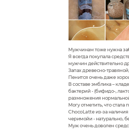
Мужчинам тоже нужна заб
Я всегда покупала средств
мужчин действительно дру
Запах древесно-травяной,
Пенится очень даже хоро
В составе эмблика – кла
бактерий - (бифидо-, лак
размножения нормально
Могу отметить, что стала
ChocoLatte из-за наличия
черимойи - натурально, б
Муж очень доволен средст