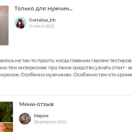
Только для мужчин...
Svetalisa_bb
21 июня 2022
ось не так-то просто, когда главным героем тестирован
оны тем интереснее: про такое средство узнать стоит - 
 нужное. Особенно мужчинам. Особенно тем кто кром
расскажу вам сегодня про такой очень необычный прод
Мини-отзыв
Мария
28 февраля 2022