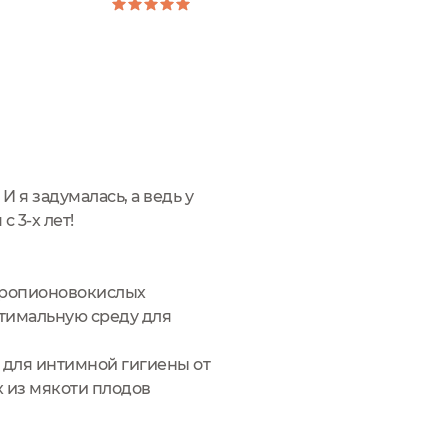
И я задумалась, а ведь у
 3-х лет!
 пропионовокислых
птимальную среду для
и для интимной гигиены от
х из мякоти плодов