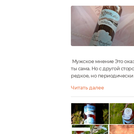
Мужское мнение Это оказал
ты сама. Но с другой стор
редкое, но периодически
больше не применяет.И я 
Читать далее
интимной...