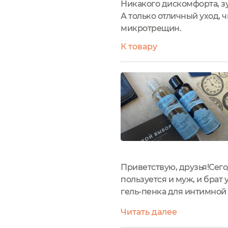
Никакого дискомфорта, зу
А только отличный уход, 
микротрещин.
К товару
Приветствую, друзья!Сег
пользуется и муж, и брат 
гель-пенка для интимной
любимого бренда Chocola
Читать далее
женщины, но...