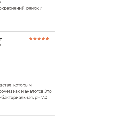
.
окраснений, ранок и
т
е
дстве, которым
рочем как и аналогов Это
бактериальная, pH 7.0
его организма не только