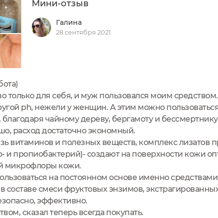
Мини-отзыв
Галина
28 сентября 2021
ота)
о только для себя, и муж пользовался моим средством. 
гой рh, нежели у женщин. А этим можно пользоваться с
 благодаря чайному дереву, бергамоту и бессмертнику
шо, расход достаточно экономный.
дезь витаминов и полезных веществ, комплекс лизатов
то- и пропиобактерий)- создают на поверхности кожи о
й микрофлоры кожи.
 пользоваться на постоянном основе именно средствам
 в составе смеси фруктовых энзимов, экстрагированны
езопасно, эффективно.
вом, сказал теперь всегда покупать.