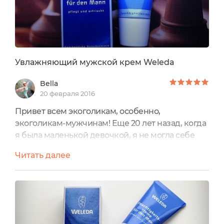
Увлажняющий мужской крем Weleda
Bella
20 февраля 2016
Привет всем экоголикам, особенно,
экоголикам-мужчинам! Еще 20 лет назад, когда
я была маленькой девочкой, я не могла себе
представить, чтобы мужчина пользовался
Читать далее
кремом для лица. Но косметическая
промышленность шагает семимильными
шагами, и вот я сама добровольно выбираю
крем для лица своему мужу.Какими
критериями я руководствуюсь? Крем должен
быть натуральным и безопасным, лучше, если