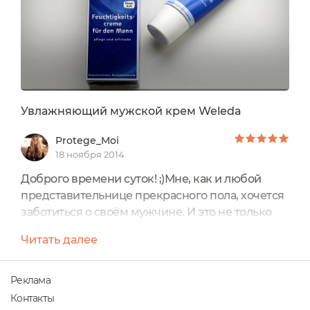
органическим...
Увлажняющий мужской крем Weleda
Protege_Moi
18 ноября 2014
Доброго времени суток! ;)Мне, как и любой
представительнице прекрасного пола, хочется
заботиться о своём мужчине. И это не только
создание уюта в доме, чистоты и порядка,
Читать далее
вкусной пищи, поддержания здоровья....но и
сохранение молодости и здоровья
кожи.Многие мужчины не склонны ухаживать
Реклама
за собой кремами и прочими атрибутами,
Контакты