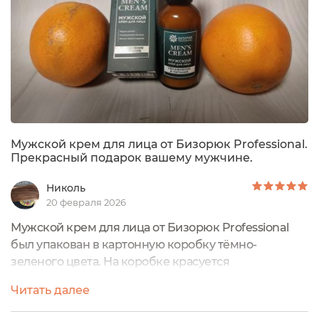
Мужской крем для лица от Бизорюк Professional.
Прекрасный подарок вашему мужчине.
Николь
20 февраля 2026
Мужской крем для лица от Бизорюк Professional
был упакован в картонную коробку тёмно-
зеленого цвета. На коробке красуется
изображение ракушки и такой рисунок неспроста.
Читать далее
Ведь в составе есть муцин улитки ахатины. Такой
же рисуночек имеется на влагоустойчивой