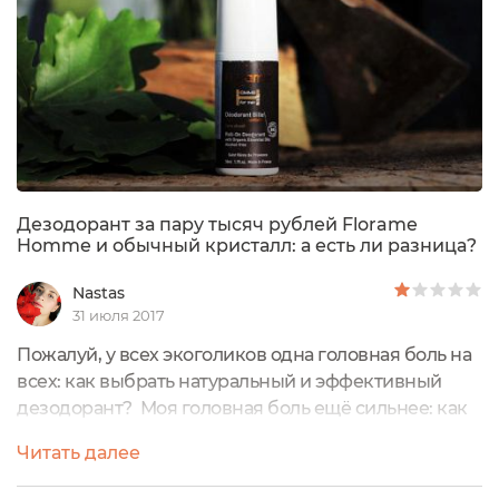
Дезодорант за пару тысяч рублей Florame
Homme и обычный кристалл: а есть ли разница?
Nastas
31 июля 2017
Пожалуй, у всех экоголиков одна головная боль на
всех: как выбрать натуральный и эффективный
дезодорант? Моя головная боль ещё сильнее: как
выбрать натуральный и эффективный дезодорант
Читать далее
для мужчины? А хотите ещё больше усилить
головную боль? Как выбрать натуральный и