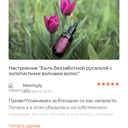
средства улучшают микроциркуляцию,
стимулируя обменные процессы;
восстанавливают и питают поврежденные
волосы; облегчают расчесывание и придают
волосам здоровый блеск. Натуральная
композиция из эфирных масел - вербены,
лемонграсса и розмарина - гармонизирует
эмоциональное состояние и дарит волосам
естественное здоровье, красоту и силу.
Настроение "Быть беззаботной русалкой с
золотистыми волнами волос"
MoonLyly
22 апреля 2024
Привет!Ухаживать за блондом ох как непросто.
Теперь я в этом убедилась на собственном
примере. Но есть линейка для волос, которая
здорово мне помогает. Среди самых топовых её
Читать далее