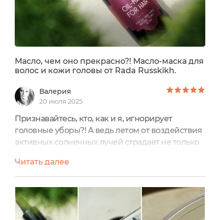
Масло, чем оно прекрасно?! Масло-маска для
волос и кожи головы от Rada Russkikh.
Валерия
20 июля 2025
Признавайтесь, кто, как и я, игнорирует
головные уборы?! А ведь летом от воздействия
активных солнечных лучей страдает не только
кожа лица и тела, но и кожа головы; поэтому
Читать далее
необходимо не только прикрывать ее пестрой
банданой, бейсбольной кепкой или
широкополой шляпой, но и увлажнять и питать
косметическими средствами.Кроме того, от
жары быстрее сохнут и тускнеют волосы,