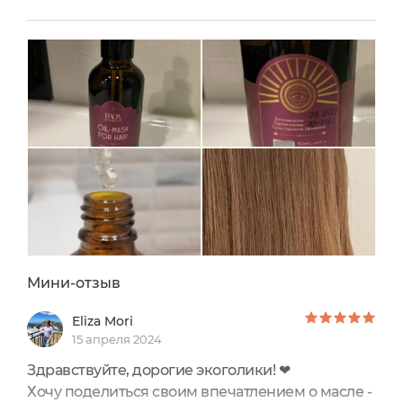
средств - Маска с метабиотиком, о которой я
рассказывала ранее, иМасло-маска для волос и
кожи головы RADA RUSSKIKH.Цена: 929 ₽ 3 360
₽Производитель: Россия.Срок годности после
вскрытия: 12 месяцев.Масло для кожи головы и
волос...
Мини-отзыв
Eliza Mori
15 апреля 2024
Здравствуйте, дорогие экоголики! ❤
Хочу поделиться своим впечатлением о масле -