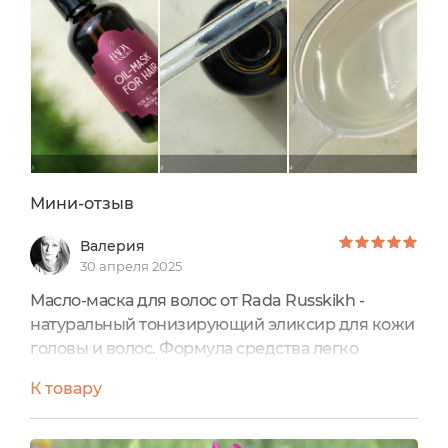
становятся непослушными и...
Мини-отзыв
Валерия
30 апреля 2025
Масло-маска для волос от Rada Russkikh -
натуральный тонизирующий эликсир для кожи
головы и волос. Формула средства легко
распределяется по коже головы, необходимо
К товару
растереть в ладонях буквально пару капелек
этого средства, чтобы провести полноценный
сеанс самомассажа. Активные ингредиенты