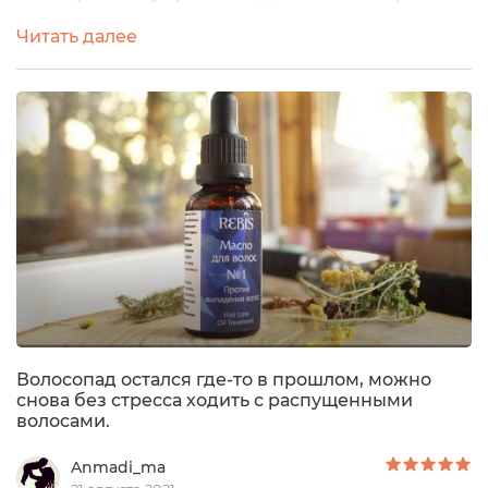
выпадения. Кто со мной давно, тот знает, как я
Читать далее
переживаю после каждого мытья головы. Продукт
предоставлен брендом на тестирование.
Упаковка:Бутылочка из темного стекла с пипеткой.
Пипетка хорошо работает, бутылочка опоясана
наклейкой, оформленной в приятных тонах,...
Волосопад остался где-то в прошлом, можно
снова без стресса ходить с распущенными
волосами.
Anmadi_ma