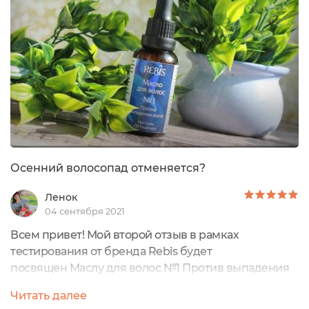
универсальное, подходит для всех типов волос, в
особенности для сухих, повреждённых,...
Осенний волосопад отменяется?
Ленок
04 сентября 2021
Всем привет! Мой второй отзыв в рамках
тестирования от бренда Rebis будет
посвящен Маслу для волос №1 Против выпадения
волос.Масло подходит для всех типов волос, а
Читать далее
особенно для ослабленных и склонных к