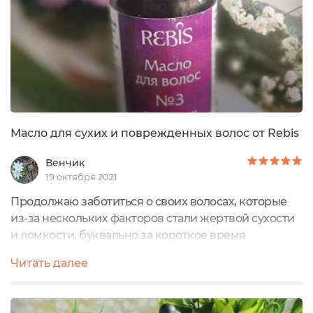
Масло для сухих и поврежденных волос от Rebis
Венчик
19 октября 2021
Продолжаю заботиться о своих волосах, которые
из-за нескольких факторов стали жертвой сухости
и ломкости, буквально за короткое время
превратив из нормальных волос в сухую копну, а
Читать далее
помогают мне в этом, кроме хорошо подобранных
шампуней с масками и кондиционерами, масло
Rebis №3 «Для сухих и поврежденных волос» Масло