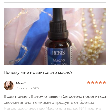
выпадению.У меня традиционно к концу лета
начинается ощутимый волосопад, посмотрим
справится ли это мало, ведь на него уже куча
отзывов и все они только положительные!***Масло
находится в темном стеклянном...
Почему мне нравится это масло?
MissE
29 августа 2021
Всем привет. В этом отзыве я бы хотела поделиться
своими впечатлениями о продукте от бренда
Rerbis, расскажу про Масло для волос № 1 против