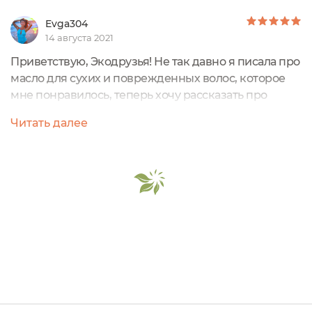
Evga304
14 августа 2021
Приветствую, Экодрузья! Не так давно я писала про
масло для сухих и поврежденных волос, которое
мне понравилось, теперь хочу рассказать про
Масло для волос №1 «Против выпадения волос» от
Читать далее
Rebis. Флакон идентичный предыдущему маслу:
Стемное стекло, объемом 30 мл. Этикетка тут уже
фиолетового цвета.Дозатор в виде пипетки. Само
масло больше желтого цвета. Аромат - на
любителя, я слышу Амлу и Бэй, мне...