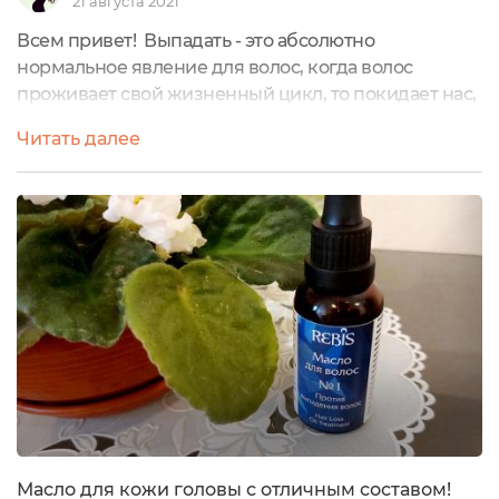
21 августа 2021
Всем привет! Выпадать - это абсолютно
нормальное явление для волос, когда волос
проживает свой жизненный цикл, то покидает нас,
на его месте вырастает новый, и в этом нет ничего
Читать далее
криминально. Говорят, выпадение до 100 волос в
день, это норма.Но когда количество выпавших
превышает норму в разы, волосы остаются в ванне
после мытья, на расчёске, на подушке, на полу...
хочется уже бить тревогу. А ведь...
Масло для кожи головы с отличным составом!