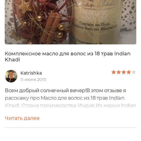
Комплексное масло для волос из 18 трав Indian
Khadi
Katrishka
11 июня 2015
Всем добрый солнечный вечер!В этом отзыве я
расскажу про Масло для волос из 18 трав Indian
Khadi. Страна производства: Индия.Из марки Indian
Khadi мне довелось попробовать 3
Читать далее
средства:Восстанавливающий шампунь с амлой и
белой эклиптой Indian Khadi(ecogolik.ru/blog-
katrishka-7880/vosstanavlivayushchiy-shampun-s-