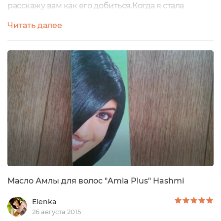
расскажу вам как его добиться.Когда я стала
пользоваться органической косметикой,то
Читать далее
услышала о масле Амлы впервые,из уст продавца-
консультанта.Очень удивилась что не слышала о
нем раньше,ведь его так восхвалили мне (сейчас
конечно понимаю почему,ведь массмаркет так
далёк от этого всего...)И конечно решила
преобрести.Первые...
Масло Амлы для волос "Amla Plus" Hashmi
Elenka
26 августа 2015