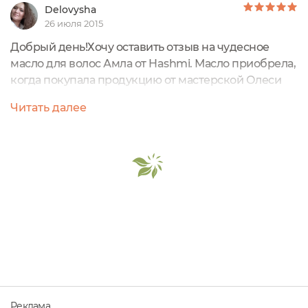
Delovysha
26 июля 2015
Добрый день!Хочу оставить отзыв на чудесное
масло для волос Амла от Hashmi. Масло приобрела,
когда покупала продукцию от мастерской Олеси
Мустаевой. Слышала очень много восторженных
Читать далее
отзывов про масла амла и решила, что моих сухим
вьющимся волосам оно обязательно
понравится.Масло находится в картонной коробке,
с подробным описанием состава и способа
применения. Состав у масла потрясающий: масло
амла,...
Реклама