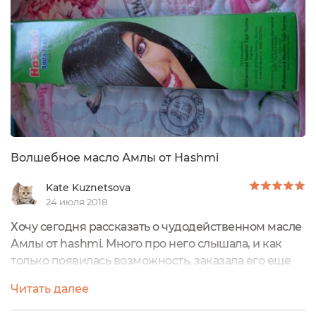
информация на русском языке. Бутылочка...
Волшебное масло Амлы от Hashmi
Kate Kuznetsova
24 июля 2018
Хочу сегодня рассказать о чудодейственном масле
Амлы от hashmi. Много про него слышала, и как
только появилась возможность, заказала его еще
пару лет назад в своей первой покупке на
Читать далее
Ecoville.ru, фото прилагается, с тех пор заказывала
его регулярно! Масло помещено в красивую