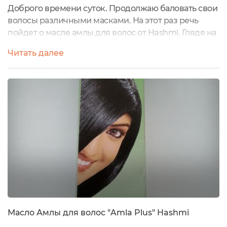
Доброго времени суток. Продолжаю баловать свои
волосы различными масками. На этот раз речь
пойдет о масле амлы для волос от Hashmi. Глядя на
шикарные волосы девушки с картонной упаковки
Читать далее
трудно удержаться и не приобрести себе такое
средство Знакомство с маслом начинаем с
коробки, большой такой зеленой коробки.
Девушка, о которой я уже писала, с ослепительно
гладкими волосами почти на каждом...
Масло Амлы для волос "Amla Plus" Hashmi