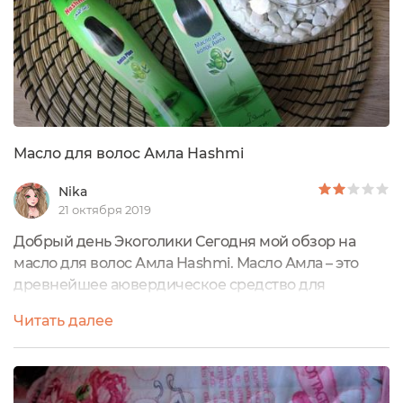
Масло для волос Амла Hashmi
Nika
21 октября 2019
Добрый день Экоголики Сегодня мой обзор на
масло для волос Амла Hashmi. Масло Амла – это
древнейшее аювердическое средство для
волос. Но как ни печально, это масло моим волосам
Читать далее
не подошло Цена: 420 рублей.Объем: 200
мл.Страна производитель: Пакистан.Срок годности:
3 года.Упаковка:Пластиковая бутылочка с маслом
упакована в картонную коробочку, на которой есть