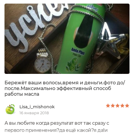
зеленую коробочку, на которой на русском и
английском языках указан состав, производитель
(Пакистан) и фото собственно...
Бережёт ваши волосы,время и деньги.фото до/
после.Максимально эффективный способ
работы масла
Lisa_i_mishonok
16 января 2018
А вы любите когда результат вот так сразу с
первого применения?да ещё какой?я да!и