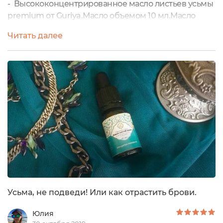
- Высококонцентрированное масло листьев усьмы
premium от Guriya.Масло объемом 10 мл.Масло
усьмы Guriya -это 100% натуральное
Читать далее
высококонцентрированное (не разбавленное)
масло из листьев усьмы (Isatis tinctoria).И
обращаюсь к сайту производителя:"Масло
обладает характерным травяным ароматом и
изумрудным цветом, благодаря большому
количеству индиготина,...
Усьма, не подведи! Или как отрастить брови.
Юлия