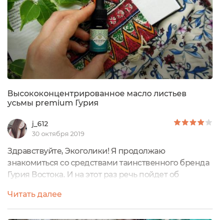
Высококонцентрированное масло листьев
усьмы premium Гурия
j_612
30 октября 2019
Здравствуйте, Экоголики! Я продолжаю
знакомиться со средствами таинственного бренда
Гурия Востока. И на этот раз речь пойдет об
оригинальном масле листьев усьмы для роста
Читать далее
бровей и ресниц. Это средство для меня стало в
новинку, ранее никакими маслами ни для