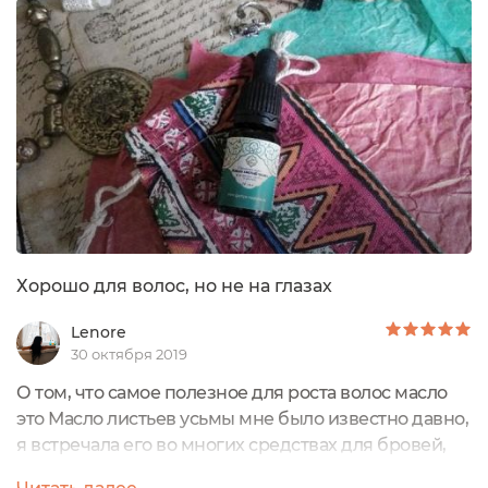
ресничек и, уж тем более, ни бровей не
использовала. И поэтому оно меня заинтересовало,
и я согласилась на тестирование. Всё же когда-
нибудь должно...
Хорошо для волос, но не на глазах
Lenore
30 октября 2019
О том, что самое полезное для роста волос масло
это Масло листьев усьмы мне было известно давно,
я встречала его во многих средствах для бровей,
ресниц и волос, но встретить чистое не удавалось, а