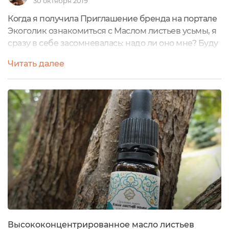
30 октября 2019
Когда я получила Приглашение бренда на портале
Экоголик ознакомиться с Маслом листьев усьмы, я
сразу в себе засомневалась: надо ли оно мне? Буду
ли я им пользоваться? Ведь у меня было столько
Читать далее
попыток хоть как-то отрастить свои жиденькие и
тоненькие брови-невидимки. Столько масляно-
витаминных коктейлей в них было втёрто, но
каждый раз - всё бестолку!Но почитав немного про
эту самую «волшебницу» усьму,...
Высококонцентрированное масло листьев