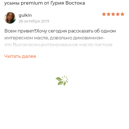
усьмы premium от Гурия Востока
gulkin
26 октября 2019
Всем привет!!Хочу сегодня рассказать об одном
интересном масле, довольно диковинном-
это Высококонцентрированное масло листьев
усьмы premium от Guriya.Я впервые попробовала
Читать далее
это масло таких экзотических листьев усьмы
благодаря Приглашению бренда Guriya на нашем
портале Масло как и подобает маслам находится в
темном медицинском стекле- это самая лучшая
упаковка для натуральных масел Изначально...