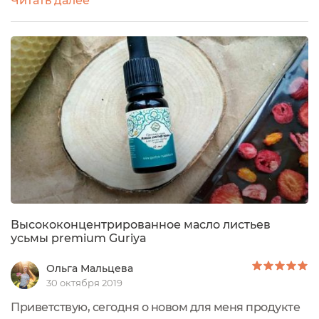
Читать далее
благодаря порталу Экоголик, бренд Гурия
предложил его мне на тестирование, отказаться,
естественно, я не смогла.Находится масло в
небольшом бутыльке (10 мл) из темного
стекла.Этикетка яркая, красочная,...
Высококонцентрированное масло листьев
усьмы premium Guriya
Ольга Мальцева
30 октября 2019
Приветствую, сегодня о новом для меня продукте