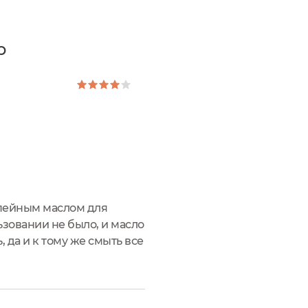
р
епейным маслом для
зовании не было, и масло
 да и к тому же смыть все
ла уверена, что в муках