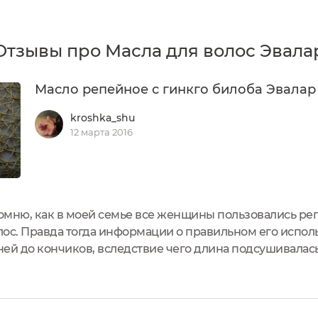
Отзывы про Масла для волос Эвала
Масло репейное с гинкго билоба Эвалар
kroshka_shu
12 марта 2016
 помню, как в моей семье все женщины пользовались р
ос. Правда тогда информации о правильном его исполь
ей до кончиков, вследствие чего длина подсушивалась,
атично. С детства мне мама делала с ним маски, и я бы