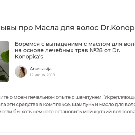
ывы про Масла для волос Dr.Konop
Боремся с выпадением с маслом для вол
на основе лечебных трав №28 от Dr.
Konopka's
Anastasija
12 июня 2019
ните о моем печальном опыте с шампунем "Укрепляющий
пала эти средства в комплексе, шампунь и масло для во
могли бы хоть немного остановить мой жуткий волосопа
на основе лечебных трав №28 от Dr. Konopka's.Укрепл