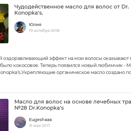
Чудодейственное масло для волос от Dr.
Konopka's.
Юлия
19 октября 2018
й оздоравливающий эффект на мои волосы оказывают 
ло кокосовое. Теперь появился новый любимчик - Ма
.Konopka's.Укрепляющие органическое масло создано п
ть корни волос, восстанавливает структуру, придает в
ает...
Масло для волос на основе лечебных тр
№28 Dr.Konopka's
Eugeshaaa
31 мая 2017