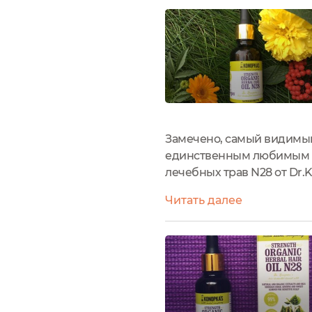
Замечено, самый видимы
единственным любимым бы
лечебных трав N28 от Dr
Конопка, помогает укрепи
Читать далее
здоровье. Масло также пит