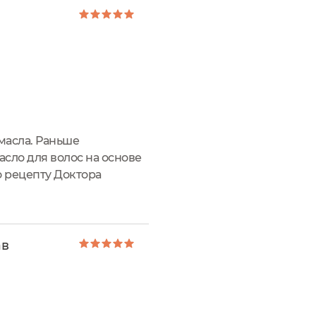
масла. Раньше
сло для волос на основе
о рецепту Доктора
олосам блеск и возвращает
ав