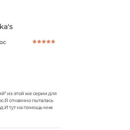
ka's
ос
" из этой же серии для
лос.Я отчаянно пыталась
д.И тут на помощь мне
яющее органическое масло