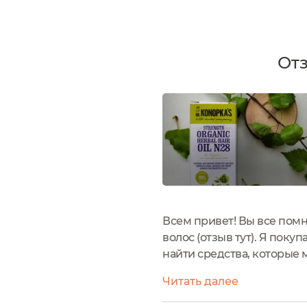
Отз
Всем привет! Вы все пом
волос (отзыв тут). Я поку
найти средства, которые 
пришло Масло для волос 
Читать далее
создано...