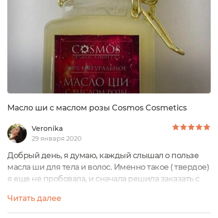
Масло ши с маслом розы Cosmos Cosmetics
Veronika
29 января 2020
Добрый день, я думаю, каждый слышал о пользе
масла ши для тела и волос. Именно такое ( твердое)
я еще не пробовала, и сначала решила заказать с
маслом розы.Т.к. масло розы очень хорошо
Читать далее
справляется с бактериями, которые вызывают
появление высыпаний на лице, я долго не