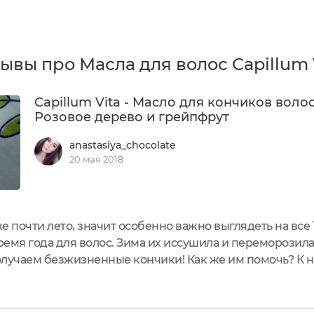
ывы про Масла для волос Capillum 
Capillum Vita - Масло для кончиков волос
Розовое дерево и грейпфрут
anastasiya_chocolate
20 мая 2018
е почти лето, значит особенно важно выглядеть на все 
время года для волос. Зима их иссушила и переморозил
олучаем безжизненные кончики! Как же им помочь? К 
дном из них я сегодня расскажу. Это чудо маслице я куп