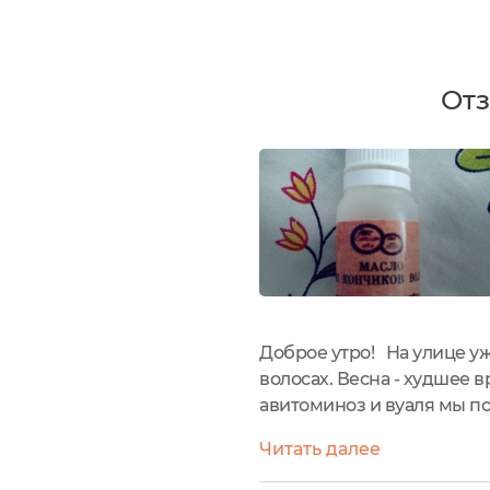
Отз
Доброе утро! На улице уж
волосах. Весна - худшее 
авитоминоз и вуаля мы п
натуральные масла! И об о
Читать далее