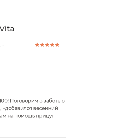
Vita
 -
100! Поговорим о заботе о
а, +добавился весенний
нам на помощь придут
ила на фестивале...