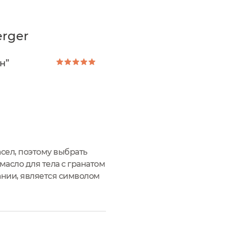
erger
н”
сел, поэтому выбрать
масло для тела с гранатом
ании, является символом
 хорошая, коробочка из