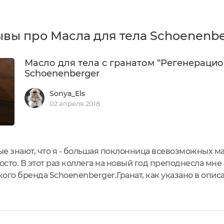
вы про Масла для тела Schoenenb
Масло для тела с гранатом “Регенерацио
Schoenenberger
Sonya_Els
02 апреля 2018
е знают, что я - большая поклонница всевозможных ма
сто. В этот раз коллега на новый год преподнесла мне 
ого бренда Schoenenberger.Гранат, как указано в опис
ому такой подарок приятно получать вдвойне Упаковка