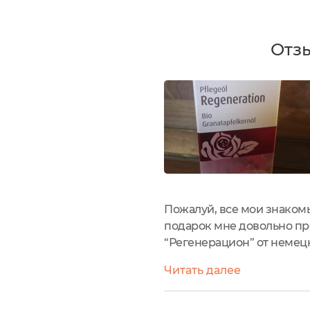
Отзы
Пожалуй, все мои знакомы
подарок мне довольно про
“Регенерацион” от немецк
жизни и долголетия, поэт
Читать далее
плотного...