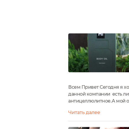
Всем Привет Сегодня я х
данной компании есть ли
антицеллюлитное.А мой от
симпатичной картонной к
Читать далее
листочками.На коробке так