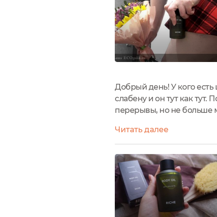
Добрый день! У кого есть 
слабену и он тут как тут
перерывы, но не больше м
только это масло! Нужно 
Читать далее
руками,...