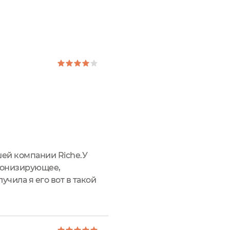
шей компании Riche.У
 тонизирующее,
чила я его вот в такой
на сочными зелеными