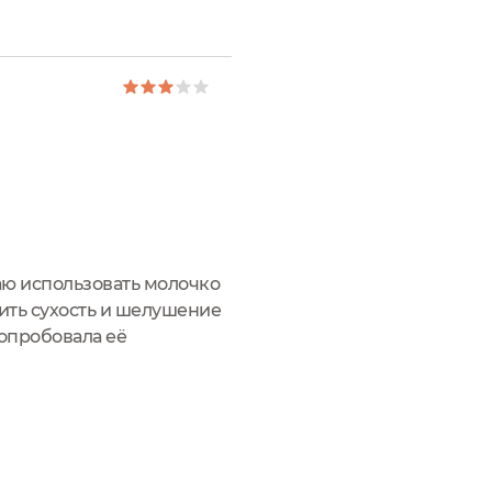
подпись Рише?) ...
аю использовать молочко
нить сухость и шелушение
попробовала её
азначено для нормальной