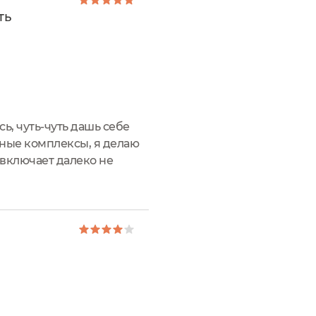
ть
сь, чуть-чуть дашь себе
тные комплексы, я делаю
 включает далеко не
деале массировать и