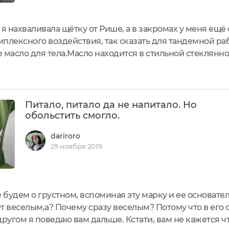
 я нахваливала щётку от Рише, а в закромах у меня ещё
омплексного воздействия, так сказать для тандемной ра
масло для тела.Масло находится в стильной стеклянно
формация представлена как на картонной упаковке, та
ла матовая, что...
Питало, питало да не напитало. Но
обольстить смогло.
dariroro
29 ноября 2019
е будем о грустном, вспоминая эту марку и ее основател
веселым,а? Почему сразу веселым? Потому что в его с
ругом я поведаю вам дальше. Кстати, вам не кажется чт