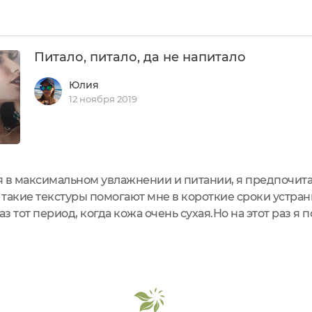
 детской азбуке на букву "Р" будет нарисован скраб и 
Питало, питало, да не напитало
Юлия
12 ноября 2019
я в максимальном увлажнении и питании, я предпочит
о такие текстуры помогают мне в короткие сроки устра
аз тот период, когда кожа очень сухая.Но на этот раз я 
асел... Питательное масло для тела RicheМасло предн