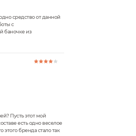
 одно средство от данной
боты с
й баночке из
к и на самом
ей? Пусть этот мой
оставе есть одно веселое
о этого бренда стало так