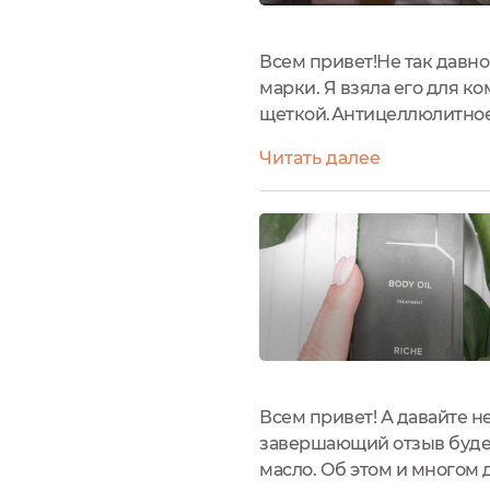
Всем привет!Не так давно
марки. Я взяла его для к
щеткой.Антицеллюлитное 
темнозеленого стекла. Ин
Читать далее
бутыльке.Поверхность стек
Всем привет! А давайте н
завершающий отзыв будет 
масло. Об этом и многом д