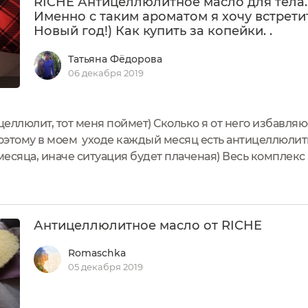
RICHE Антицеллюлитное масло для тела.
Именно с таким ароматом я хочу встрети
Новый год!) Как купить за копейки. .
Татьяна Фёдорова
06 декабря 2019
целлюлит, тот меня поймет) Сколько я от него избавляю
. Поэтому в моем уходе каждый месяц есть антицеллюли
есяца, иначе ситуация будет плаченая) Весь комплекс
делать сухой массаж, и попеременно скрабировать. В и
Антицеллюлитное масло от RICHE
Romaschka
05 декабря 2019