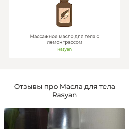
Массажное масло для тела с
лемонграссом
Rasyan
Отзывы про Масла для тела
Rasyan