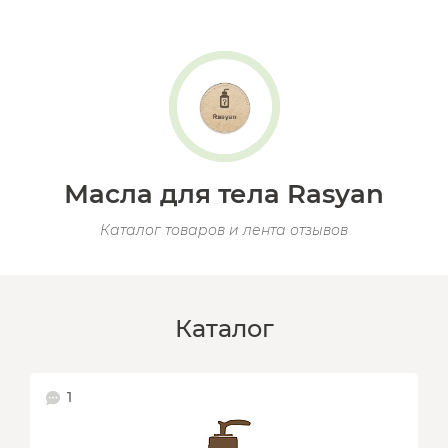
Масла для тела Rasyan
Каталог товаров и лента отзывов
Каталог
1