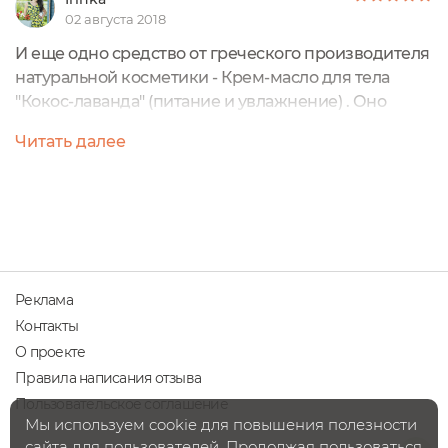
02 августа 2018
И еще одно средство от греческого производителя
натуральной косметики - Крем-масло для тела
"Кокос-лаванда" (питание и увлажнение) . Оно
предназначено для питания, увлажнения,
Читать далее
повышения тонуса и упругости кожи. Прекрасно
смягчает кожу. Подходит как для ухода за телом,
так и для склонной к сухости кожи рук (локтей), ног
(коленей, пяток). Упаковка Крем-масло
содержится...
Реклама
Контакты
О проекте
Правила написания отзыва
Пользовательское соглашение
Мы используем cookie для повышения полезности
сайта для пользователей. Продолжая пользоваться