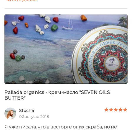
орнамент на их упаковке, столько сочных цветов,
красивые узоры. Стильное оформление, что уж и
говорить! Люблю, когда бренд продумывает
упаковку до мелочей! Казалось бы, обычная
баночка-шайба, а как хорошо смотрится...
Pallada organics - крем-масло "SEVEN OILS
BUTTER"
Stucha
02 августа 2018
Я уже писала, что в восторге от их скраба, но не