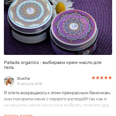
Pallada organics - выбираем крем-масло для
тела.
Stucha
31 августа 2018
Я опять возращаюсь к этим прекрасным баночкам,
они покорили меня с первого взгляда!И так как я
не решила, какое масло мне выбрать, то взяла два,
только в мини-версиях. Мне очень нравится
Читать далее