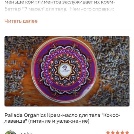
меньше комплиментов заслуживает их крем-
баттер " 7 масел" для тела. Немного справки:
баттер - название твердых масел. Они составляют
Читать далее
основу крема, отвечают за питание и увлажнение.
Их преимуществ о в том, что они создают
защитный барьер на поверхности кожи и
удерживают влагу. В основе данного средства 7
масел и активный компонент...
Pallada Organics Крем-масло для тела "Кокос-
лаванда" (питание и увлажнение)
Irinka