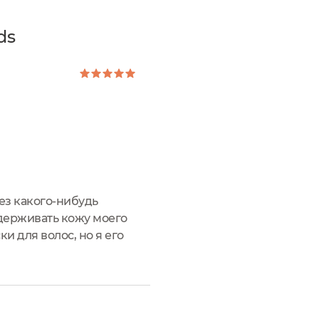
ds
без какого-нибудь
ддерживать кожу моего
и для волос, но я его
 и перед применением его