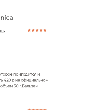
nica
щь
оторое пригодится и
ть 420 р на официальном
 объем 30 г.Бальзам
ения, противопоказания,