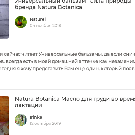
Универсальный бальзам "Сила природы"
бренда Natura Botanica
Naturel
04 ноября 2019
ня сейчас читает!Универсальные бальзамы, да если они 
в, всегда есть в моей домашней аптечке как незамен
егодня я хочу представить Вам еще один, который появ
тать любимчиком.Универсальный бальзам «Сила природы
укта...
Natura Botanica Масло для груди во врем
лактации
Irinka
12 октября 2019