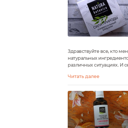
Здравствуйте все, кто ме
натуральных ингредиенто
различных ситуациях. И с
недавно, но уже успел с
Читать далее
BotanicaОформление прод