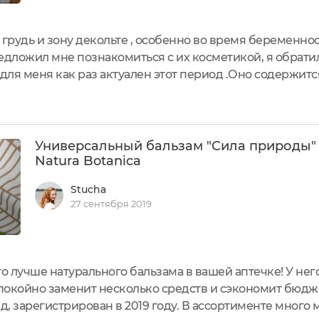
 грудь и зону декольте , особенно во время беременнос
едложил мне познакомиться с их косметикой, я обрати
 для меня как раз актуален этот период .Оно содержитс
бъемом 50 мл.Это - 100% натуральный продукт, которы
Универсальный бальзам "Сила природы"
Natura Botanica
Stucha
27 сентября 2019
го лучше натурального бальзама в вашей аптечке! У не
спокойно заменит несколько средств и сэкономит бюдж
, зарегистрирован в 2019 году. В ассортименте много м