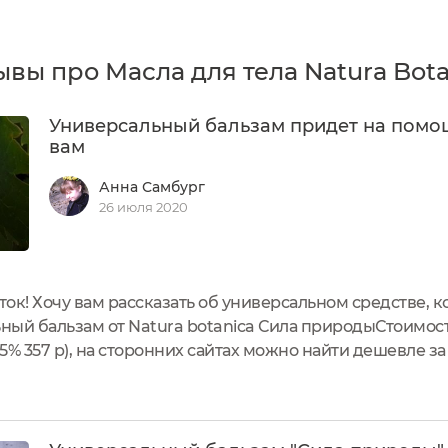
ывы про Масла для тела Natura Bota
Универсальный бальзам придет на помо
вам
Анна Самбург
26 июля 2020
ок! Хочу вам рассказать об универсальном средстве, к
ный бальзам от Natura botanica Сила природыСтоимос
15% 357 р), на сторонних сайтах можно найти дешевле за
коробочки, на которой указаны состав, способ примен