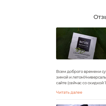
Отз
Всем доброго времени сут
зимой и летомУниверсаль
сайте (сейчас со скидкой 
вынимается из картонной 
Читать далее
срок годности,...