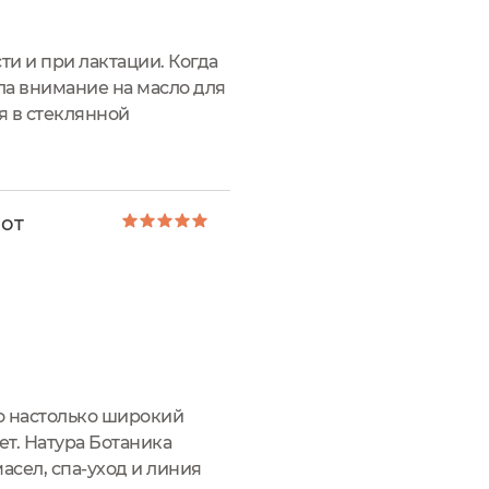
ти и при лактации. Когда
ла внимание на масло для
я в стеклянной
й гармонично
 от
го настолько широкий
ет. Натура Ботаника
асел, спа-уход и линия