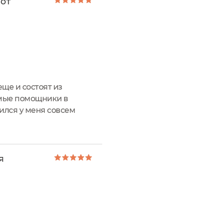
 от
еще и состоят из
имые помощники в
ился у меня совсем
» от бренда Natura
я