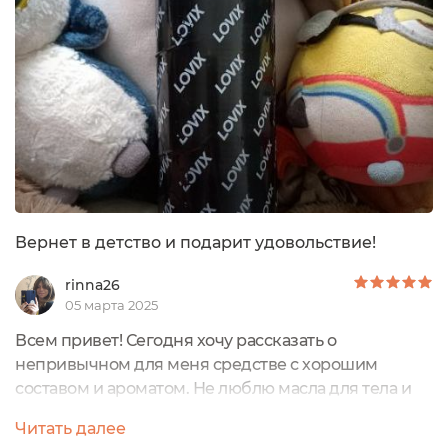
флакона указана вся необходимая
информация.Флакон имеет удобный помповый
дозатор с поворотным механизмом.Работает
дозатор...
Вернет в детство и подарит удовольствие!
rinna26
05 марта 2025
Всем привет! Сегодня хочу рассказать о
непривычном для меня средстве с хорошим
составом и ароматом. Не люблю масла для тела и
лица. Мне лучше, что полегче. Но это пришлось по
Читать далее
вкусу всем! В центре отзыва - Масло для массажа