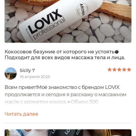
Кокосовое безумие от которого не устоять🥥
Подходит для всех видов массажа тела и лица.
Sicily 7
16 апреля 2025
Всем привет!Моё знакомство с брендом LOVIX
продолжается и сегодня я расскажу о массажном
масле с ароматом кокоса.➤Обьем: 500
мл ➤Производитель: Россия➤Цена: 387
Читать далее
рублей Внешний вид:Массажное масло
выпускается в белом пластиковом флаконе с
минималистичный дизайном.На обратной стороне