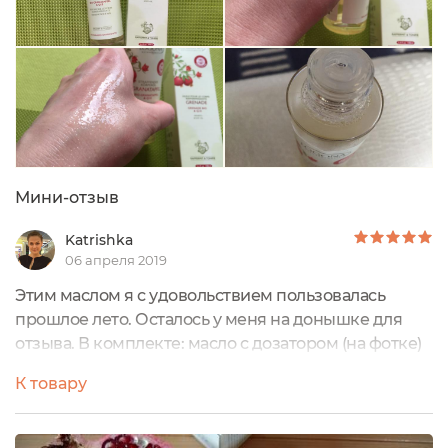
Мини-отзыв
Katrishka
06 апреля 2019
Этим маслом я с удовольствием пользовалась
прошлое лето. Осталось у меня на донышке для
отзыва. В комплекте: масло с дозатором (на фотке)
в пластиковой бутылочке с крышкой, картонная
К товару
коробочка и инструкция. Производство: Германия.
Сертификаты Natrue и BDIH! Круто! Масло легкое.
Больше всего подходит для весенне-летнего