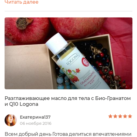
Читать далее
использования масел для тела! Logona – один из
крупнейших производителей натуральной
косметики в Германии. Марка имеет ни один эко-
сертификат, который гарантирует экологическую
чистоту производства косметики, ее...
Разглаживающее масло для тела с Био-Гранатом
и Q10 Logona
Екатерина137
06 ноября 2016
Всем добрый день Готова делиться впечатлениями