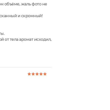
ом объёме, жаль фото не
ысканный и скромный!
ты.
й от тела аромат исходил,