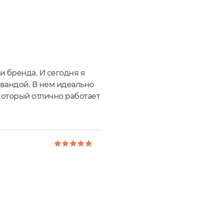
 бренда. И сегодня я
авандой. В нем идеально
 который отлично работает
р, хотя он не такой уж и