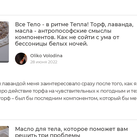
Все Тело - в ритме Тепла! Торф, лаванда,
масла - антропософские смыслы
компонентов. Как не сойти с ума от
бессоницы белых ночей.
Oliko Volodina
28 июня 2022
и лавандой меня заинтересовало сразу после того, как 
ро действие торфа на чувствительных к погодным и 
 торф – был бы последним компонентом, который бы ме
наком с историей косметики Dr.HAUSCHKA, знает, что д
ского...
Масло для тела, которое поможет вам
решить три проблемы