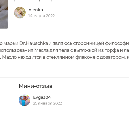
Alenka
14 марта 2022
 марки Dr.Hauschkaи являюсь сторонницей философии
спользования Масла для тела с вытяжкой из торфа и л
ва. Масло находится в стеклянном флаконе с дозатором,
дет удобно взять флакончик с собой в поездку, наприме
Мини-отзыв
Evga304
25 января 2022