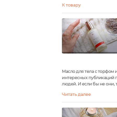
К товару
Масло для тела с торфом 
интересных публикаций п
людей. И если бы не они,
косметике. Правда, кто з
Читать далее
просто за рамки косметиче