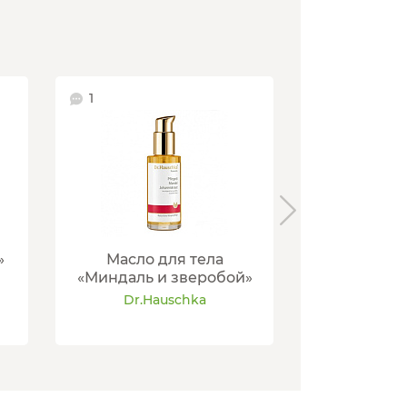
1
6
»
Масло для тела
Масло для 
«Миндаль и зверобой»
и лемо
Dr.Hauschka
Dr.Ha