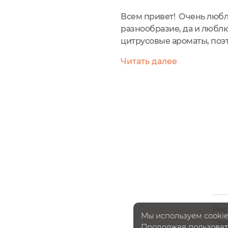
Всем привет! Очень любл
разнообразие, да и любл
цитрусовые ароматы, поэт
представлены в двух фор
Читать далее
производителем как подт
Рек
Мы используем cookie
Пра
Продолжая пользовать