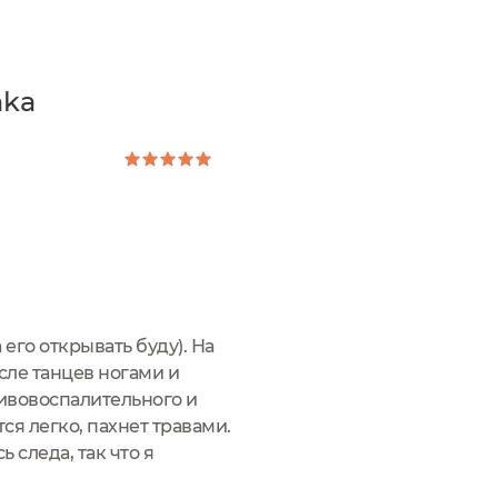
hka
его открывать буду). На
сле танцев ногами и
тивовоспалительного и
я легко, пахнет травами.
 следа, так что я