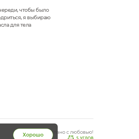
череди, чтобы было
одриться, я выбираю
сла для тела
ионируется
Сделано с любовью!
Хорошо