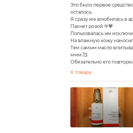
Это было первое средство
осталось.
Я сразу же влюбилась в а
Пахнет розой 🌹💖
Пользовалась им исключи
На влажную кожу наносил
Тем самым масло впитывал
ммм.🥰
Обязательно его повторю,
К товару