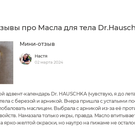
зывы про Масла для тела Dr.Hausc
Мини-отзыв
Настя
02 марта 2024
 адвент-календарь Dr. HAUSCHKA (чувствую, я до лета 
 тела с березой и арникой. Вчера пришла с усталыми по
побаловать маслицем. Выбрала с арникой из-за её про
ств. Намазала только икры, правда. Масло впитываетс
 ярко-желтой окраски, но наутро на пижаме не осталось