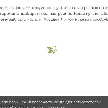
ю массажные масла, использую несколько разных по о
ю ароматы подбирать под настроение. Когда нужно взб
ому выбрала масло от Хаушки "Лимон и лемонграсс".Ма
матах, у меня полноразмерная версия.Это масло позиц
ягивающее кожу....
лама
Контакты
О проекте
 для повышения полезности сайта для пользователей.
вила написания отзыва
ся сайтом вы даете на это согласие.