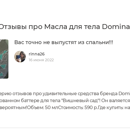
Отзывы про Масла для тела Domina
Вас точно не выпустят из спальни!!!
rinna26
16 июня 2022
ерию отзывов про удивительные средства бренда Domin
нном баттере для тела "Вишневый сад"! Он валяется
евероятным!Объем: 50 млСтоимость: 590 р.Где купить: 
smeticsСостав и от производителяМасло ши, масло кок
х...