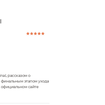
l
al, рассказом о
 финальным этапом ухода
на официальном сайте
оса, масло жожоба, масло