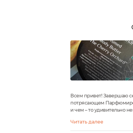
Всем привет! Завершаю с
потрясающем Парфюмирова
и чем – то удивительно н
производителя Dominal co
Читать далее
авокадо, масло виноградны