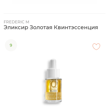
FREDERIC M
Эликсир Золотая Квинтэссенция
9