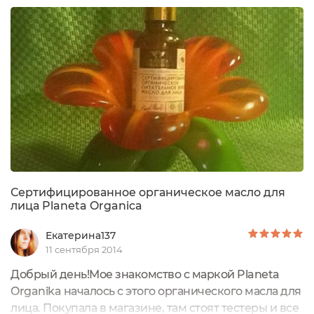
видны в зоне декольте??? Откуда они взялись и
почему - я не знаю, но я решила с ними...
Сертифицированное органическое масло для
лица Planeta Organica
Екатерина137
11 сентября 2014
Добрый день!Мое знакомство с маркой Planeta
Organika началось с этого органического масла для
лица. Покупала в магазине, там стоят тестеры и все