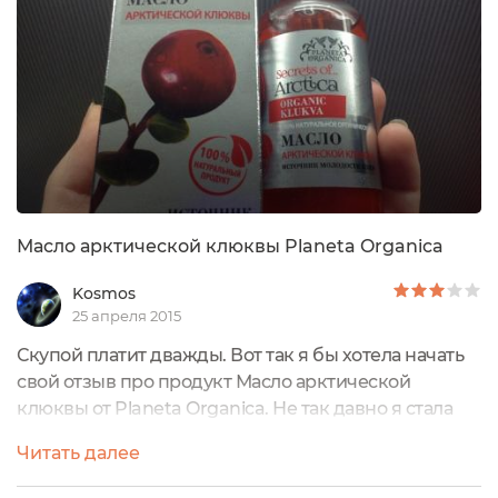
Масло арктической клюквы Planeta Organica
Kosmos
25 апреля 2015
Скупой платит дважды. Вот так я бы хотела начать
свой отзыв про продукт Масло арктической
клюквы от Planeta Organica. Не так давно я стала
замечать, что просыпаясь с утра вижу глубокие
Читать далее
складки на шее и зоне декольте. И если на шее - это
вопрос времени, то откуда они так сильно стали