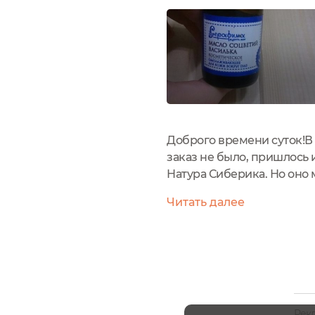
Доброго времени суток!В 
заказ не было, пришлось 
Натура Сиберика. Но оно 
радость моя" Название ул
Читать далее
василька"....
Рек