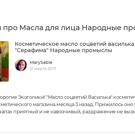
 про Масла для лица Народные п
Косметическое масло соцветий василька
"Серафима" Народные промыслы
MarySable
21 марта 2017
дорогие Экоголики! "Масло соцветий Василька" космет
сметического магазина месяца 3 назад. Прижилось оно 
запах приятный и не навязчивый, раздражение не вызы
ании удобная. Использовать после вскрытия в течении