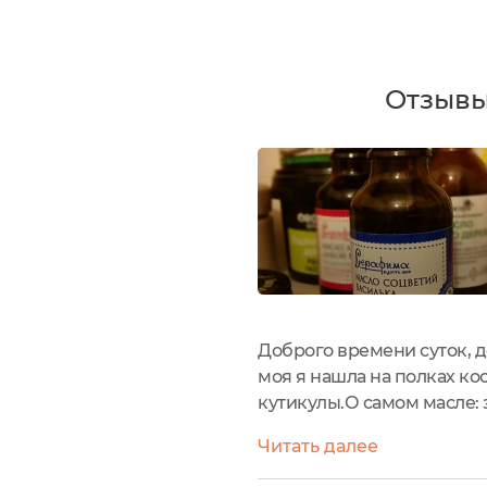
Отзывы
Доброго времени суток, 
моя я нашла на полках ко
кутикулы.О самом масле: 
капельницей, в использов
Читать далее
синий (васильковое...