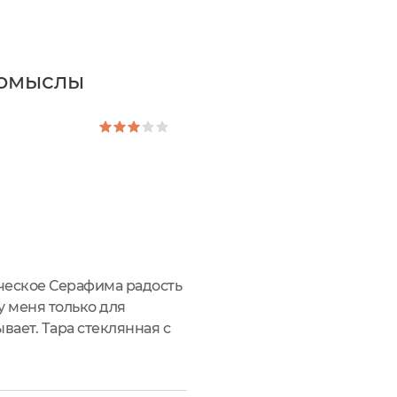
ромыслы
ическое Серафима радость
у меня только для
вает. Тара стеклянная с
 6 месяцев. Василек