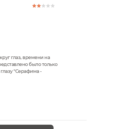
руг глаз, времени на
представлено было только
глазу "Серафима -
лаз масло соцветий