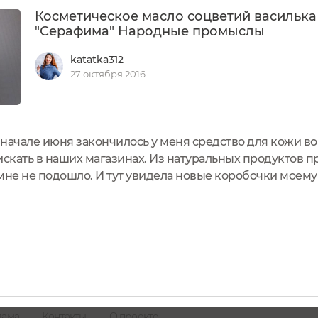
Косметическое масло соцветий василька
"Серафима" Народные промыслы
katatka312
27 октября 2016
начале июня закончилось у меня средство для кожи вок
искать в наших магазинах. Из натуральных продуктов 
мне не подошло. И тут увидела новые коробочки моему 
ыбнуло Торопясь, прочитала только "средство вокруг г
лама
Контакты
О проекте