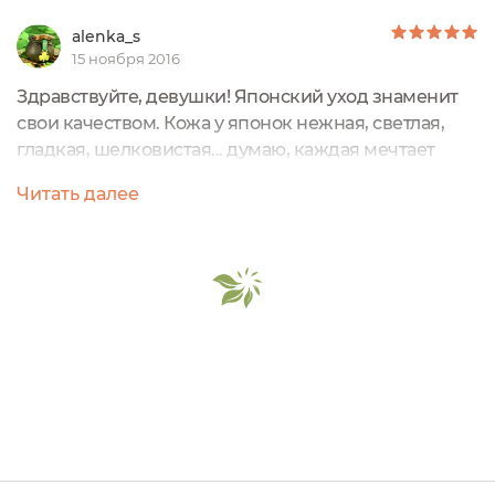
alenka_s
15 ноября 2016
Здравствуйте, девушки! Японский уход знаменит
свои качеством. Кожа у японок нежная, светлая,
гладкая, шелковистая... думаю, каждая мечтает
узнать секреты их ухода! Я не исключение, тем
Читать далее
более, кожа у меня сухая, обезвоженная и
достаточно тусклая. Масло камелии(тсубаки на
японском) имеет прекрасный "мягкий" состав -
треть масла составляет олеиновая кислота, также в
составе есть витамины А, Е и прочие...