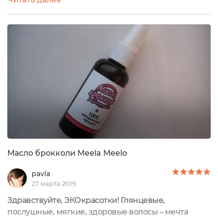
марке Meela Meelo С маслом брокколи я была уже
знакома ( есть от Спивакъ), поэтому в процессе
отзыва я их немного сравню. Ну а пока посмотрим
на упаковку Все жидкие базовые масла у Meela
Meelo находятся в затемненном...
Масло брокколи Meela Meelo
pavla
27 марта 2019
Здравствуйте, ЭКОкрасотки! Глянцевые,
послушные, мягкие, здоровые волосы – мечта