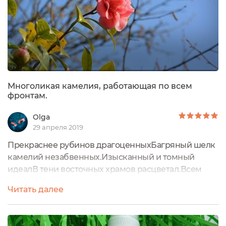
Многоликая камелия, работающая по всем
фронтам.
Olga
29 апреля 2019
Прекраснее рубинов драгоценныхБагряный шелк
камелий незабвенных.Изысканный и томный
идеалВ тени восточных храмов расцветал.Всем
привет! В рамках тастирования на портале
Читать далее
ЭКОголик брендом Meela Meelo мне было
предоставлено масло Камелии. Пришла пора
поделиться впечатлениями о данном