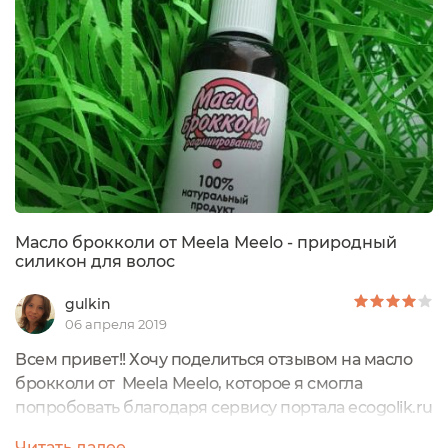
продукте.Масло Камелии от бренда Meela Meelo
представлено в темном пластиковом флаконе
об'емом 50 мл. Флакон опоясывает...
Масло брокколи от Meela Meelo - природный
силикон для волос
gulkin
06 апреля 2019
Всем привет!! Хочу поделиться отзывом на масло
брокколи от Meela Meelo, которое я смогла
попробовать благодаря сервису портала ecogolik.ru
Приглашение бренда спасибо за это экоголику и
Читать далее