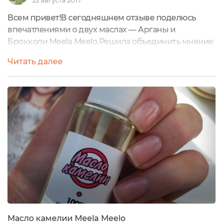
22 августа 2017
Всем привет!В сегодняшнем отзыве поделюсь
впечатлениями о двух маслах — Арганы и
Брокколи Meela Meelo.Решила объединить мнение
об двух этих продуктах, чтобы сравнить их по
Читать далее
действию и поделиться своими впечатлениями.Я
их планировала использовать для ухода за
волосами, но поняла, что только для волос
флакончиков масла по 50 мл много, и стала
применять их и для ухода за телом. В частности -
как антицеллюлитные...
Масло камелии Meela Meelo