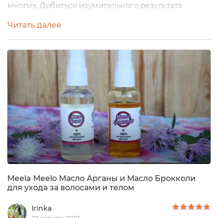
многих. Добиться изумительного результата
помогают маски с маслом брокколи. Meela Meelo
Читать далее
предлагает продукт 30, 50 и 100 мл. У меня
пластиковый флакон с дозатором и защитной
крышкой 50 мл.Состав: 100% масло брокколи
холодного отжима"Масло брокколи богато
витаминами А и С, а также содержит витамин K,
железо, калий и кальций....
Meela Meelo Масло Арганы и Масло Брокколи
для ухода за волосами и телом
Irinka