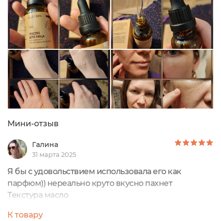
Раньше я тоже боялась применять питательные
кремы и масла. С опытом пришло понимание, что...
Мини-отзыв
Галина
31 марта 2025
Я бы с удовольствием использовала его как
парфюм)) нереально круто вкусно пахнет
Текстура масло
Прозрачного цвета
К товару
Легко впитывается