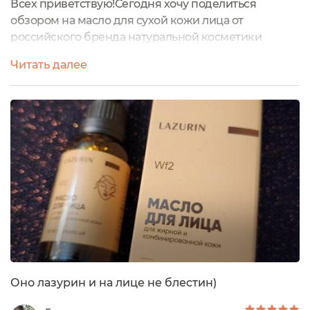
Всех приветствую!Сегодня хочу поделиться
обзором на масло для сухой кожи лица от
российского бренда натуральной косметики
Lazurin.Я впервые пробую продукцию бренда,
Читать далее
ранее не была с ним знакома.Производится
косметика в г. Новосибирск.История компании
Lazurin началась с производства пихтового масла.
Сегодня - это производство с
высокотехнологичным и современным
оборудованием и наличием собственной...
Оно лазурин и на лице не блестин)