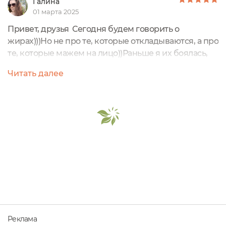
Галина
01 марта 2025
Привет, друзья Сегодня будем говорить о
жирах)))Но не про те, которые откладываются, а про
те, которые мажем на лицо))Раньше я их боялась,
но попробовав нужное, подходящее моему типу
Читать далее
кожи, распробовала и с удовольствием
пользуюсь)))Встречаем герояМасло для жирной и
комбинированной кожи лицаLAZURINОбъём 30
млСтоимость около 700 руб. на плейсах Легко
впитываетсяНе оставляет жирный блескСнимает
раздражение...
Реклама