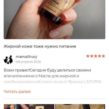
Жирной коже тоже нужно питание
mamaShury
08 апреля 2025
Всем привет!Сегодня буду делиться своими
впечатлениями о Масле для жирной и
комбинированной кожи лица от бренда LAZURIN.
Многие обладатели такого типа кожи как у меня
Читать далее
(комбинированная: жирная в Т-зоне и нормальная
на щеках) редко используют в своем уходе такого
рода средства, побаиваясь "нехорошего" эффекта.