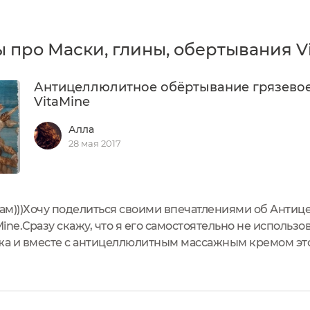
 про Маски, глины, обертывания V
Антицеллюлитное обёртывание грязево
VitaMine
Алла
28 мая 2017
ам)))Хочу поделиться своими впечатлениями об Анти
ne.Сразу скажу, что я его самостоятельно не использов
а и вместе с антицеллюлитным массажным кремом это
 и потрясающий момент это то, что это обёртывание и