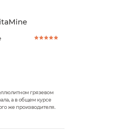
itaMine
е
целлюлитном грязевом
ала, а в общем курсе
го же производителя.
 крем - их рецептура