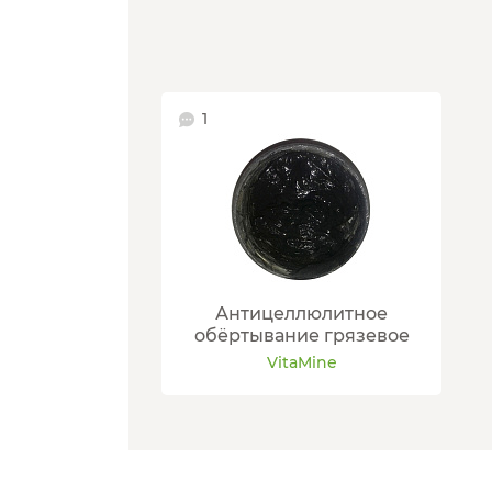
1
Антицеллюлитное
обёртывание грязевое
VitaMine