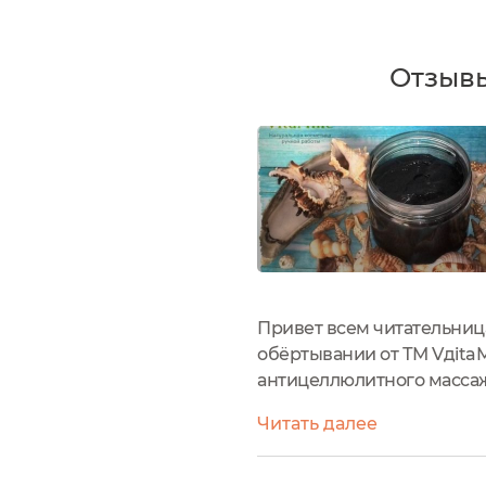
Отзывы
Привет всем читательниц
обёртывании от ТМ VдitaMi
антицеллюлитного массаж
Ещё один такой необычный
Читать далее
создавались специально...