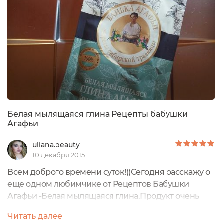
Белая мылящаяся глина Рецепты бабушки
Агафьи
uliana.beauty
10 декабря 2015
Всем доброго времени суток!))Сегодня расскажу о
еще одном любимчике от Рецептов Бабушки
Агафьи -Белая мылящаяся глина.Продукт очень
интересный. Все знают о масках из глины, а тут
Читать далее
МЫЛЯЩАЯСЯ глина- это инновация.Это мыло на