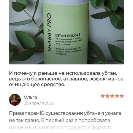
тончайшим слоем, даря коже только самое
необходимое. Отверстия превращают каждое
использование в ритуал - дозировать порошок
легко, аккуратно и без лишних хлопот....
И почему я раньше не использовала убтан,
ведь это безопасное, а главное, эффективное
очищающее средство.
Ольга
28 апреля 2026
Привет всем!О существовании убтана я узнала
не так давно. В первый раз я попробовала
данный вид уходового продукта в формате