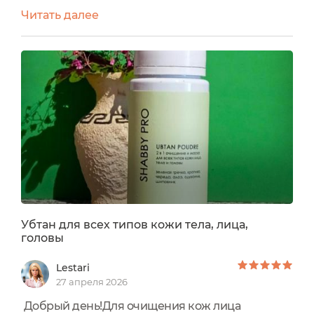
пробника. Теперь, у меня полноценная версия
Читать далее
средства в формате пластиковой баночки от
чудесного бренда SHABBY PRO.На упаковке
находится текст со всей необходимой
информацией о средстве.Любопытно, что срок
годности убтана до вскрытия, составляет аж 36
месяцев, а после открытия...
Убтан для всех типов кожи тела, лица,
головы
Lestari
27 апреля 2026
Добрый день!Для очищения кож лица