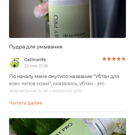
Пудра для умывания
Catlinelife
20 мая 2026
По началу меня смутило название "Убтан для
всех типов кожи", оказалось, убтан - это
аюрведическое название для
порошкообразного очищающего средства
Читать далее
(само название уже погружает в СПА). С
брендом я уже была знакома по
замечательному крему для лица, бальзаму для
губ и прекрасному очищающему гелю для рук,
поэтому решила добавить в свой арсенал и это