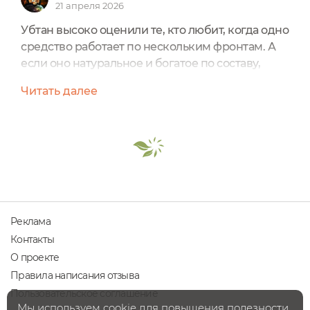
21 апреля 2026
Убтан высоко оценили те, кто любит, когда одно
средство работает по нескольким фронтам. А
если оно натуральное и богатое по составу,
профессионального изготовления – тем более.
Читать далее
Такой убтан выпускает профессиональная
марка косметики Shabby Pro.Убтан это сухой
порошок в объеме 50 мл. Самый главный его
плюс – это многостороннее и разноцелевое
использование. Смотрите, как много у него
возможностей для...
Реклама
Контакты
О проекте
Правила написания отзыва
Пользовательское соглашение
Мы используем cookie для повышения полезности