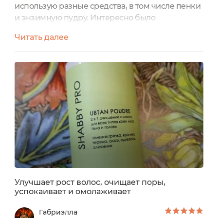
использую разные средства, в том числе пенки
и энзимную пудру. Интересно было
попробовать новое аюрведическое средство
Читать далее
для очищения лица Убтан марки SHABBY PRO,
что это такое и какими свойствами
обладает:Убтан SHABBY PRO — натуральная
аюрведическая пудра 2-в-1: бережное
ежедневное очищение и мягкая маска-детокс
для лица, тела и кожи головы. Основа — мука из
зелёной...
Улучшает рост волос, очищает поры,
успокаивает и омолаживает
Габриэлла