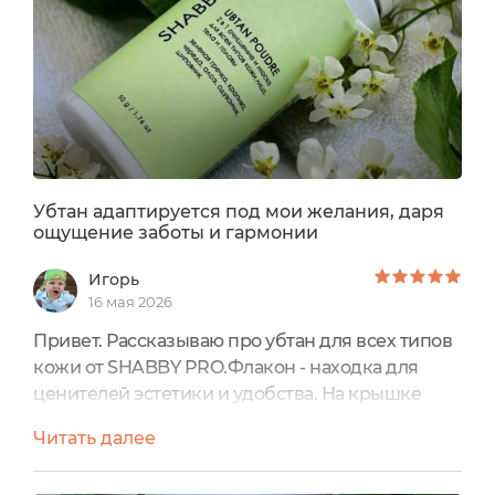
средство.Самым главным преимуществом для
меня является...
Убтан адаптируется под мои желания, даря
ощущение заботы и гармонии
Игорь
16 мая 2026
Привет. Рассказываю про убтан для всех типов
кожи от SHABBY PRO.Флакон - находка для
ценителей эстетики и удобства. На крышке
винтовой механизм с плавным, мягким ходом.
Читать далее
Она закрывается плотно и надёжно.Сифер-
дырочки позволяют дозировать убтан