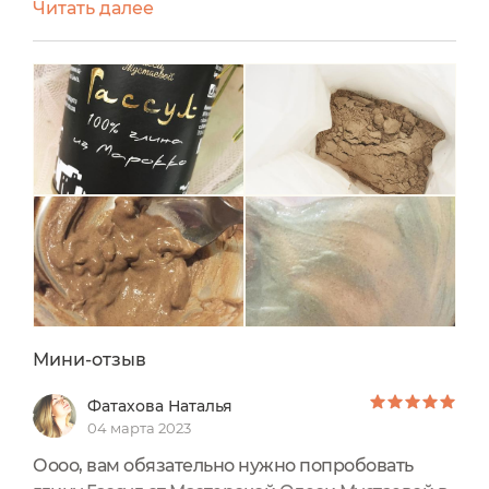
Читать далее
точки и расширенные поры, к сожалению, мои
«лучшие друзья», поэтому все мои усилия
направлены на то, чтобы избавиться и
визуально скрыть этих «товарищей». И
поскольку скрабы нежелательно применять
для такого типа кожи, а пилинги проводятся...
Мини-отзыв
Фатахова Наталья
04 марта 2023
Оооо, вам обязательно нужно попробовать