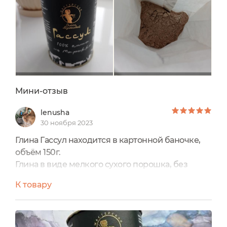
Мини-отзыв
lenusha
30 ноября 2023
Глина Гассул находится в картонной баночке,
объём 150г.
Глина в виде мелкого сухого порошка, без
запаха.
К товару
Рекомендуется применять для лица, кожи
головы и тела.
Моя кожа склонна к жирности, поэтому балую
её масочками из данной глины. Развожу 2