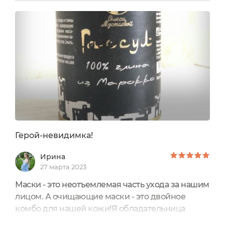
пользуемся во время банных процедур. Одним
из любимчиков банных сеансов является
Марокканская глина «Гассул» от Мастерской
Олеси Мустаевой. Это универсальный
помощник в банных процедурах. Ну скажите,
где еще...
Герой-невидимка!
Ирина
27 марта 2023
Маски - это неотъемлемая часть ухода за нашим
лицом. А очищающие маски - это двойное
комбо для нашей кожи!Я обладательница
тонкой и комбинированной кожи, а черные