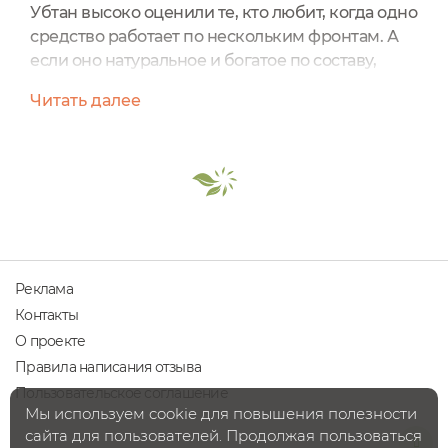
Убтан высоко оценили те, кто любит, когда одно
средство работает по нескольким фронтам. А
если оно натуральное и богатое по составу,
профессионального изготовления – тем более.
Читать далее
Такой убтан выпускает профессиональная
марка косметики Shabby Pro.Убтан это сухой
порошок в объеме 50 мл. Самый главный его
плюс – это многостороннее и разноцелевое
использование. Смотрите, как много у него
возможностей для...
Реклама
Контакты
О проекте
Правила написания отзыва
Пользовательское соглашение
Мы используем cookie для повышения полезности
сайта для пользователей. Продолжая пользоваться