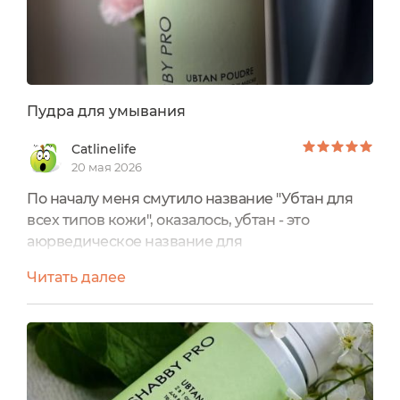
Пудра для умывания
Catlinelife
20 мая 2026
По началу меня смутило название "Убтан для
всех типов кожи", оказалось, убтан - это
аюрведическое название для
порошкообразного очищающего средства
Читать далее
(само название уже погружает в СПА). С
брендом я уже была знакома по
замечательному крему для лица, бальзаму для
губ и прекрасному очищающему гелю для рук,
поэтому решила добавить в свой арсенал и это
средство.Самым главным преимуществом для