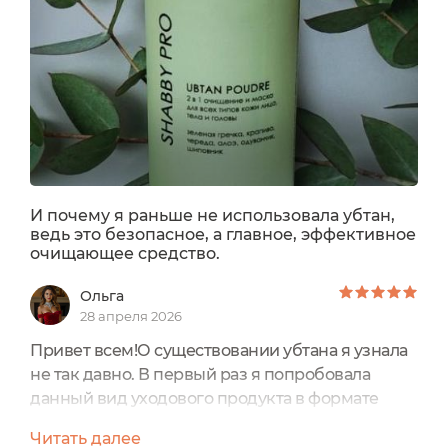
использование в ритуал - дозировать порошок
легко, аккуратно и без лишних хлопот....
И почему я раньше не использовала убтан,
ведь это безопасное, а главное, эффективное
очищающее средство.
Ольга
28 апреля 2026
Привет всем!О существовании убтана я узнала
не так давно. В первый раз я попробовала
данный вид уходового продукта в формате
пробника. Теперь, у меня полноценная версия
Читать далее
средства в формате пластиковой баночки от