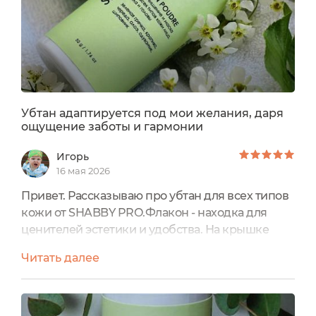
меня является...
Убтан адаптируется под мои желания, даря
ощущение заботы и гармонии
Игорь
16 мая 2026
Привет. Рассказываю про убтан для всех типов
кожи от SHABBY PRO.Флакон - находка для
ценителей эстетики и удобства. На крышке
винтовой механизм с плавным, мягким ходом.
Читать далее
Она закрывается плотно и надёжно.Сифер-
дырочки позволяют дозировать убтан
тончайшим слоем, даря коже только самое
необходимое. Отверстия превращают каждое