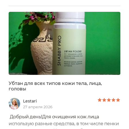
чудесного бренда SHABBY PRO.На упаковке
находится текст со всей необходимой
информацией о средстве.Любопытно, что срок
годности убтана до вскрытия, составляет аж 36
месяцев, а после открытия...
Убтан для всех типов кожи тела, лица,
головы
Lestari
27 апреля 2026
Добрый день!Для очищения кож лица
использую разные средства, в том числе пенки