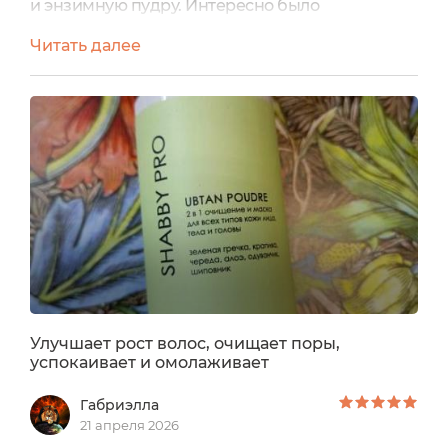
и энзимную пудру. Интересно было
попробовать новое аюрведическое средство
Читать далее
для очищения лица Убтан марки SHABBY PRO,
что это такое и какими свойствами
обладает:Убтан SHABBY PRO — натуральная
аюрведическая пудра 2-в-1: бережное
ежедневное очищение и мягкая маска-детокс
для лица, тела и кожи головы. Основа — мука из
зелёной...
Улучшает рост волос, очищает поры,
успокаивает и омолаживает
Габриэлла
21 апреля 2026