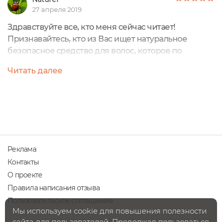
27 апреля 2019
А еще сыворотку можно наносить на шелушащиеся
Здравствуйте все, кто меня сейчас читает!
участки кожи, использовать как базу для
Признавайтесь, кто из Вас ищет натуральное
косметических средств или для снятия
безопасное средство для волос, которое по
водостойкого макияжа.
эффекту превосходило самые эффективные
Читать далее
продукты на основе силиконов? Ну вспомните,
когда наносишь несмывашку на кончики волос и
они из сухой мочалки превращаются в здоровые и
шелковые. И не смотря на то, что производители
натуральной косметики на данный момент
представляют...
Реклама
Контакты
О проекте
Правила написания отзыва
Пользовательское соглашение
Мы используем cookie для повышения полезности
сайта для пользователей. Продолжая пользоваться