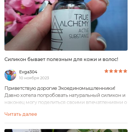
Силикон бывает полезным для кожи и волос!
Evga304
10 ноября 2023
Приветствую дорогие Экоединомышленники!
Давно хотела попробовать натуральный силикон и
наконец могу поделиться своими впечатлениями о
Plant Silicone (растительный силикон) от True
Читать далее
Alchemy. Это масляная сыворотка. Она упакована в
белую коробочку, в стиле алхимии бренда. На
упаковке представлена информация о средстве, а