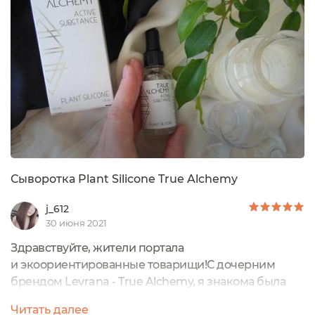
внутри вложен вкладыш, где написано ещё больше
о продукте. Сама сыворотка...
Сыворотка Plant Silicone True Alchemy
j_612
30 июня 2021
Здравствуйте, жители портала
и экоориентированные товарищи!С дочерним
брендом Levrana - True Alchemy, я знакома была
только заочно. Много всего интересного,
Читать далее