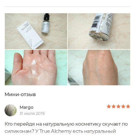
загадочного и манящего... Но когда-то наше
знакомство должно было случиться. И
случилось... СЫВОРОТКА PLANT SILICONE TRUE
ALCHEMY Мое первое средство от этого бренда, но
уверена, впереди еще много встреч и не мало
приятных впечатлений.Хоть сыворотка...
Мини-отзыв
Margо
31 июля 2019
Кто перейдя на натуральную косметику скучает по
силиконам? У True Alchemy есть натуральный