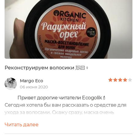
Реконструируем волосики 🧖🏻♀
Margo Eco
06 июня 2020
Привет дорогие читатели Ecogolik💄
Сегодня хотела бы вам рассказать о средстве для
ухода за волосами. Скажу сразу, маска очень
бюджетная. Продаётся во многих магазинах.
Читать далее
Речь пойдет о маске : Маска-восстановление для
волос "Радужный орех" серия Organic Kitchen от