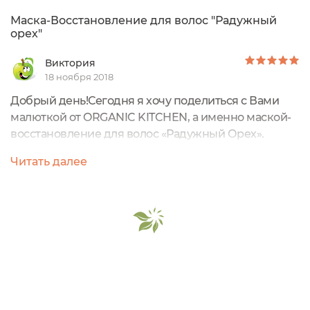
Маска-Восстановление для волос "Радужный
орех"
Виктория
18 ноября 2018
Добрый день!Сегодня я хочу поделиться с Вами
малюткой от ORGANIC KITCHEN, а именно маской-
восстановление для волос «Радужный Орех».
Первое, что приводит в восторг, это конечно же
Читать далее
цена, менее 100 руб. в зависимости от магазина. А
второе, объем данного средства - всего 100 мл.
Этого вполне достаточно, чтобы ознакомится с
данным средством и понять подходит оно или
стоит присмотреться к другому. Также...