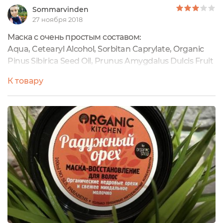
Sommarvinden
27 ноября 2018
Маска с очень простым составом:
Aqua, Cetearyl Alcohol, Sorbitan Caprylate, Organic
Pinus Sibirica Seed Oil, Prunus Amygdalus Dulcis Fruit
Water, Macadamia Ternifolia Seed Oil, Pistacia Vera
К товару
Seed Oil, Citric Acid, Benzoic Acid, Sorbic Acid, Parfum
По сути крем, ароматизированный сосной и
орехом. Баночка 100 мл, цена около 100 рублей. На
длинные волосы мне хватило на 4 раза. Эффект от
неё незамысловатый — улучшение расчёсывания
волос, и то через раз. Ничего особенного, на мой
взгляд. Сильного восстановления волос не ждите.