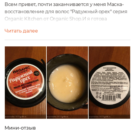
Всем привет, почти заканчивается у меня Маска-
восстановление для волос "Радужный орех" серия
Organic Kitchen от Organic Shop.И я готова
поделиться мнением Тут 100 мл., ох уж эти милые
Читать далее
баночки, все яркие и заманивают надписями!
Упаковка мне их нравится - все средства в этих
баночках хорошо защищены, наклейки не
отваливаются.Срок годности маски - 2 года.Маска
направлена на восстановление волос, НО хочу...
Мини-отзыв