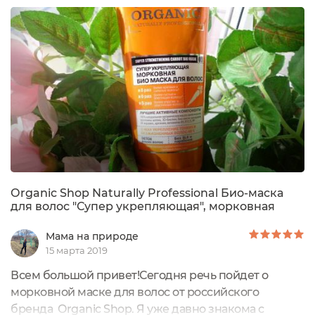
Organic Shop. Объём данной маски 100 мл. Для
моих волос одной баночки хватает на 6-7
применений. Я использую...
Оrganic Shop Naturally Professional Био-маска
для волос "Супер укрепляющая", морковная
Мама на природе
15 марта 2019
Всем большой привет!Сегодня речь пойдет о
морковной маске для волос от российского
бренда Organic Shop. Я уже давно знакома с