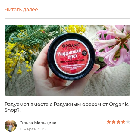
данным брендом по уходу за собой и когда
Читать далее
получила в подарок на 8 марта данную маску, была
очень рада. Она попала ко мне в руки очень во
время, ведь именно в этот не простой период для
моих волос, я просто опустила руки и вообще
перестала за ними ухаживать, обрезала 10 см...
Радуемся вместе с Радужным орехом от Organic
Shop?!
Ольга Мальцева
11 марта 2019