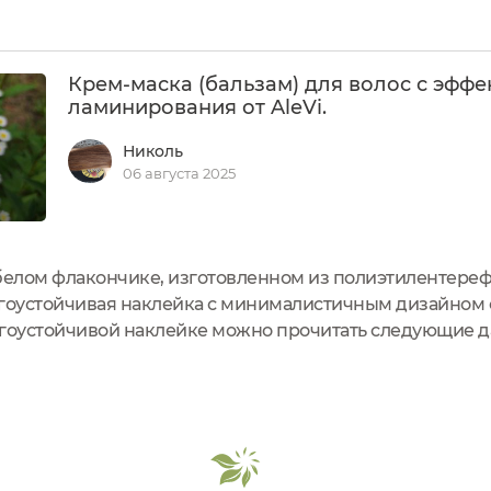
 и винограда мгновенно увлажняет и придает волосам 
Крем-маска (бальзам) для волос с эфф
ламинирования от AleVi.
Николь
06 августа 2025
белом флакончике, изготовленном из полиэтилентерефт
агоустойчивая наклейка с минималистичным дизайном
лагоустойчивой наклейке можно прочитать следующие да
ранить при комнатной температуре Номер в Россреестр
 сайт бренда ...