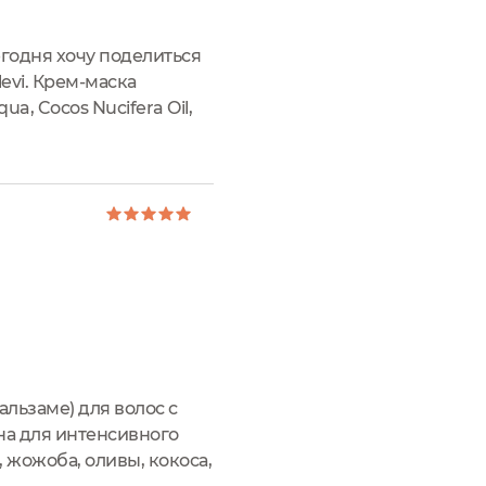
егодня хочу поделиться
evi. Крем-маска
a, Cocos Nucifera Oil,
ers, Vitis Vinifera Oil,...
альзаме) для волос с
на для интенсивного
 жожоба, оливы, кокоса,