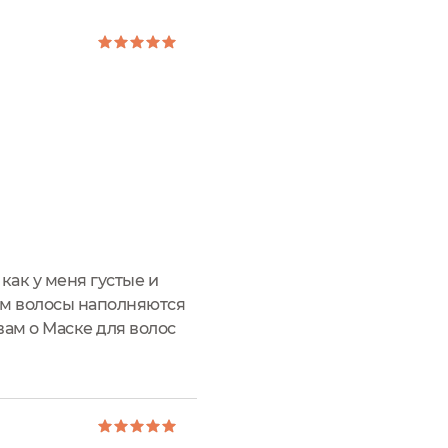
как у меня густые и
ам волосы наполняются
вам о Маске для волос
небольшой - 120 мл, но