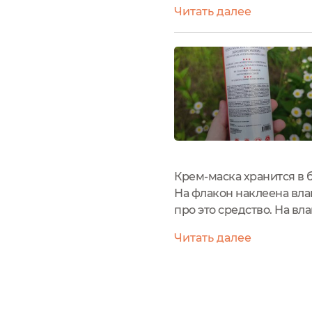
ши, миндаля, клещевины
Читать далее
плотность. Кератин...
Крем-маска хранится в 
На флакон наклеена вл
про это средство. На в
годУсловия хранения: х
Читать далее
2012АртикулОфициальный