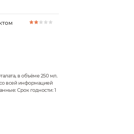
гладкость, блеск и
ектом
алата, в объёме 250 мл.
 со всей информацией
нные: Срок годности: 1
еГОСТ 31696-