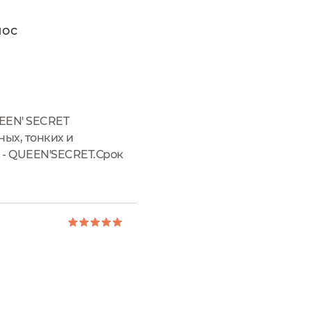
лос
UEEN' SECRET
ых, тонких и
 - QUEEN'SECRET.Срок
(вода