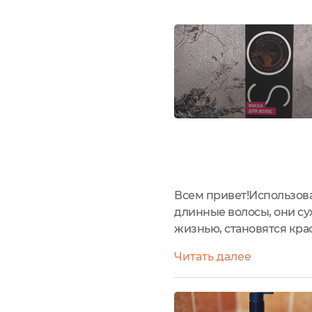
Всем привет!Использован
длинные волосы, они су
жизнью, становятся кра
“Rose” с шёлком и амин
Читать далее
расход совсем небольшой