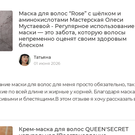
Маска для волос “Rose” с шёлком и
аминокислотами Мастерская Олеси
Мустаевой - Регулярное использование
маски — это забота, которую волосы
непременно оценят своим здоровым
блеском
Татьяна
01 июня 2026
ие маски для волос для меня просто обязательно, так 
хие по всей длине и жирные у корней. Благодаря маск
сивыми и блестящими.В этом отзыве я хочу рассказать 
окислотами бренда Мастерская Олеси Мустаевой Объем 
,...
Крем-маска для волос QUEEN'SECRET