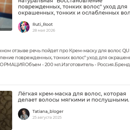
натуральная "Восстановление
поврежденных, тонких волос" уход для
окрашенных, тонких и ослабленных во
Ruti_Root
28 мая 2026
нном отзыве речь пойдет про Крем-маску для волос Q
ление поврежденных, тонких волос" уход для окрашенн
РМАЦИЯОбъем - 200 мл.Изготовитель - Россия.Бренд
Срок годности после вскрытия - 6 месяцев.СОСТАВAqua 
 seed оil (масло конопляное), Hippophae...
Лёгкая крем-маска для волос, которая
делает волосы мягкими и послушными.
Tatiana_bloger
25 августа 2025