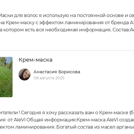
аски для волос я использую на постоянной основе и с
а Крем-маску с эффектом ламинирования от бренда Al
а котором есть вся необходимая информация. Состав:Aqu
Spinosa Oil, D-Panthenol, Glyceryl Stearate, Olus Oil, Cetyl Est
Крем-маска
Анастасия Борисова
08 августа 2025
татели ! Сегодня я хочу рассказать вам о Крем-маске (б
я от AleVi Общая информация:Крем-маска AleVi созда
ектом ламинирования. Богатый состав из масел арганы,