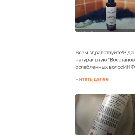
Всем здравствуйте!В да
натуральную "Восстанов
ослабленных волосИНФО
годности - 18 месяцев.
Читать далее
дистиллированная), Hemp