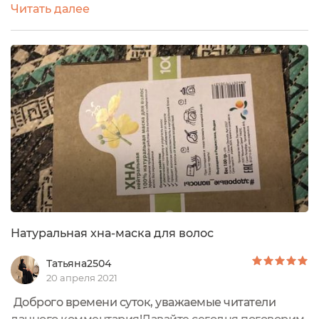
Читать далее
бесцветная хна для волос. Раньше я много слышала
о её полезных свойствах, но сама никогда не
пробовала. И вот, протестировав, хочу поделиться
своими впечатлениями с вами. Где купить
: приобрести можно на официальном...
Натуральная хна-маска для волос
Татьяна2504
20 апреля 2021
Доброго времени суток, уважаемые читатели