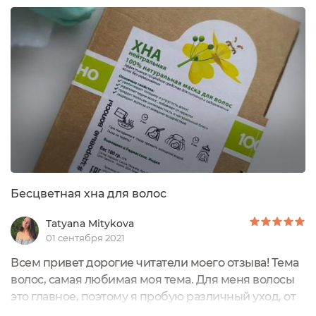
Дополнительной упаковкой служит чёрный
картонный пенал. Имеется дополнительная лента
контроля вскрытия. На картонной коробке -
фирменная наклейка...
Бесцветная хна для волос
Tatyana Mitykova
01 сентября 2021
Всем привет дорогие читатели моего отзыва! Тема
волос, самая любимая моя тема. Для меня волосы
это главное, поэтому я пробую различный уход, от
разных брендов. На этот раз в мои руки попалась