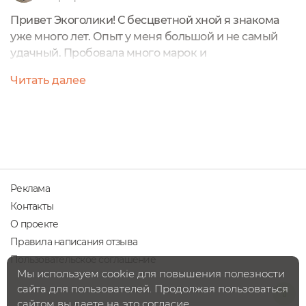
Привет Экоголики! С бесцветной хной я знакома
уже много лет. Опыт у меня большой и не самый
удачный. Пробовала много марок и
производителей. Сегодня расскажу о бесцветной
Читать далее
хне от Мыльные орехи. Заказывала через
официальный им Мыльные орехи. Цена примерно
272 рубляОбъем 100 гПроизводство Россия
Производитель обещает нам:Более толстые и
упругие волосыУкрепление корней Шёлк и блеск
волосНасыщение кожи...
Реклама
Контакты
О проекте
Правила написания отзыва
Пользовательское соглашение
Мы используем cookie для повышения полезности
сайта для пользователей. Продолжая пользоваться
сайтом вы даете на это согласие.