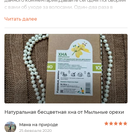
данного комментария!Давайте сегодня поговорим
с вами об уходе за волосами. Один-два раза в
неделю я делаю маски для волос. Конечно же в
Читать далее
магазинах можно найти уже готовые маски, но
лучше натуральных масок ничего быть не
может.Поэтому хочу вам рассказать про чудесную
маску для волос от Soapberry. Если быть точнее, то
это 100% натуральная хна для волос. Наверняка...
Натуральная бесцветная хна от Мыльные орехи
Мама на природе
25 февраля 2020