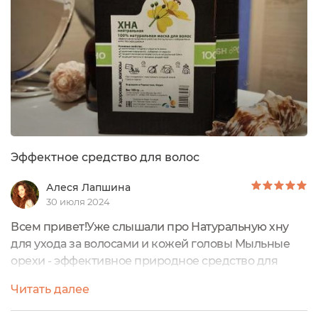
Эффектное средство для волос
Алеся Лапшина
30 июля 2024
Всем привет!Уже слышали про Натуральную хну
для ухода за волосами и кожей головы Мыльные
орехи - эффективное природное средство для
питания и оздоровления волос без окрашивания?
Читать далее
УпаковкаХна нейтральная упакована в прозрачный
пластиковый пакетик с ЗИП-застёжкой.