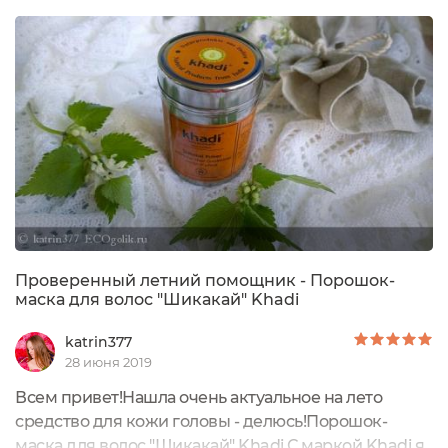
возможность!Ко мне в руки попала порошок -
маска для чувствительной кожи головы
"Шикакай". Приобрести данную маску можно во
многих им,...
Проверенный летний помощник - Порошок-
маска для волос "Шикакай" Khadi
katrin377
28 июня 2019
Всем привет!Нашла очень актуальное на лето
средство для кожи головы - делюсь!Порошок-
маска для волос "Шикакай" Khadi.С маркой Khadi я