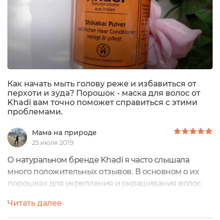
Как начать мыть голову реже и избавиться от
перхоти и зуда? Порошок - маска для волос от
Khadi вам точно поможет справиться с этими
проблемами.
Мама на природе
25 июля 2019
О натуральном бренде Khadi я часто слышала
много положительных отзывов. В основном о их
порошках для укрепления и окрашивания волос.
Конечно же мне тоже хотелось их попробовать, но
Читать далее
цена сильно кусалась. И тут благодаря нашему
сайту у меня наконец то появилась такая