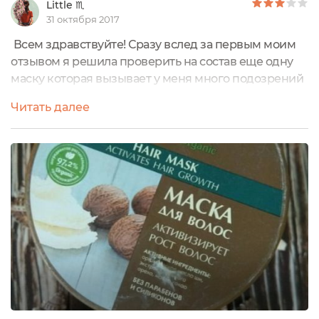
Little ♏
31 октября 2017
Всем здравствуйте! Сразу вслед за первым моим
отзывом я решила проверить на состав еще одну
маску которая вызывает у меня много подозрений
еще с 1 применения. Знакомьтесь- Маска для волос
Читать далее
с маслом ши от Ecolab, которая активизирует рост
волос. Начитавшись хвалебных отзывов в
интернете на данное средство, я решила
приобрести. Конечно, меня также покорила
надпись «97% натуральный состав»...