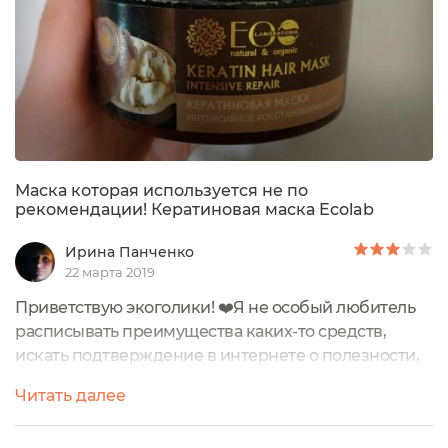
Маска которая используется не по
рекомендации! Кератиновая маска Ecolab
Ирина Панченко
22 марта 2019
Приветствую экоголики! ❤️Я не особый любитель
расписывать преимущества каких-то средств,
искать подтверждение в интернете о полезности,
считаю что полезность лучше наносить одну!И не
Читать далее
могла я устоять перед силой кератина! Столько
рекламы и восторгов, что я нашла единственную