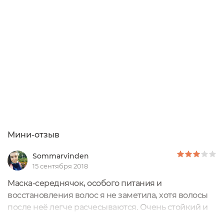
маску из органических и психанула стрельнуло
меня её заказать! Из новинок было то что я маски
использую исключительно до мытья,...
Мини-отзыв
Sommarvinden
15 сентября 2018
Маска-середнячок, особого питания и
восстановления волос я не заметила, хотя волосы
после неё легче расчесываются. Очень стойкий и
убойный цветочный аромат, я такие сильные