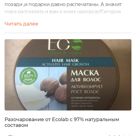
позади ,и подарки давно распечатаны. А значит
пора рассказать и вам о моих находках!Сегодня
поделюсь впечатлением от маски для волос
Читать далее
"питание и увлажнение" фирмы EO Laboratorie.Став
" экоголиком" не так давно ,я уже крепко " подсела"
на кнопочку " проверь свою косметику" ! И с
паранойяльным терпением и любопытством
проверяю все,что попадается под руку😁И...
Разочарование от Ecolab c 97% натуральным
составом