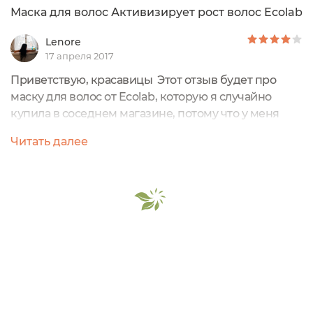
Маска для волос Активизирует рост волос Ecolab
Lenore
17 апреля 2017
Приветствую, красавицы Этот отзыв будет про
маску для волос от Ecolab, которую я случайно
купила в соседнем магазине, потому что у меня
резко закончился бальзам для волос, мне нужно
Читать далее
было купить что-то, будь то бальзам или маска,
главный критерий был натуральность. Раньше о
такой фирме я не слышала и не видела её нигде,
взгляд упал на неё из-за названия, слово "эко" как
бы намекает на натуральность....