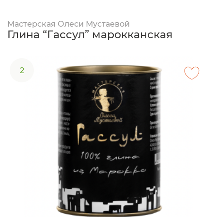
Мастерская Олеси Мустаевой
Глина “Гассул” марокканская
2