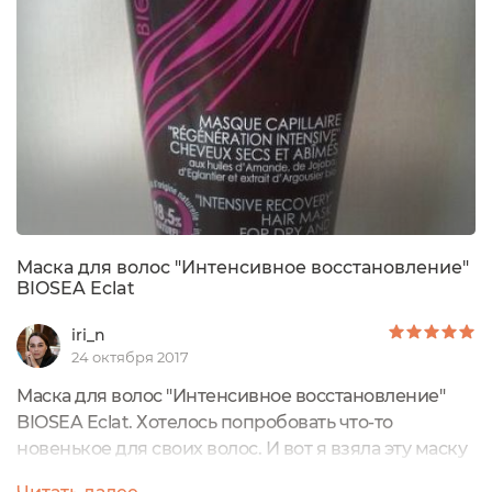
Эстетический вид тоже никто не отменял. Волосы у
меня длинные, быстро жирнятся,...
Маска для волос "Интенсивное восстановление"
BIOSEA Eclat
iri_n
24 октября 2017
Маска для волос "Интенсивное восстановление"
BIOSEA Eclat. Хотелось попробовать что-то
новенькое для своих волос. И вот я взяла эту маску
на пробу и влюбилась Честно говоря, раньше я