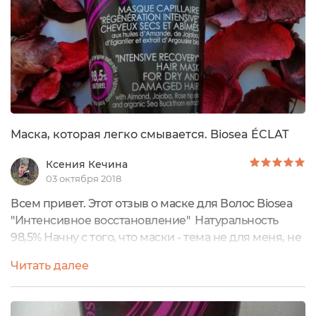
Маска, которая легко смывается. Biosea ÉCLAT
Ксения Кечина
03 октября 2018
Всем привет. Этот отзыв о маске для Волос Biosea
"Интенсивное восстановление" Натуральность
98,5% Начну с того, что маски - тема не для меня, не
хватает терпения их наносить, держать и особенно
Читать далее
смывать. Но волосы тонкие, часто путаются,
поэтому хочешь не хочешь, а ухаживать нужно.
Элементарно, чтобы расчесать легко было.