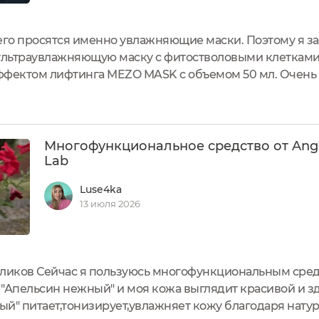
его просятся именно увлажняющие маски. Поэтому я за
льтраувлажняющую маску с фитостволовыми клетками.
ффектом лифтинга MEZO MASK с объемом 50 мл. Очень 
у поместили в флакон с дозатором. Это позволяет ка
е в холодильнике, чтобы обеспечить...
Многофункциональное средство от Ang
Lab
Luse4ka
13 июля 2026
оликов Сейчас я пользуюсь многофункциональным сред
ом "Апельсин нежный" и моя кожа выглядит кр
ый" питает,тонизирует,увлажняет кожу благодаря 