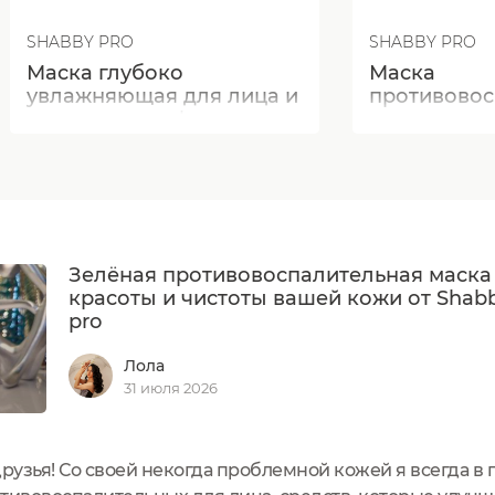
SHABBY PRO
SHABBY PRO
Маска глубоко
Маска
увлажняющая для лица и
противовос
тела aqua mask
для лица и 
centella
Зелёная противовоспалительная маска
красоты и чистоты вашей кожи от Shab
pro
Лола
31 июля 2026
друзья! Со своей некогда проблемной кожей я всегда в 