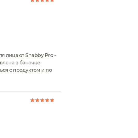
я лица от Shabby Pro -
авлена в баночке
ься с продуктом и по
о можно пользоваться