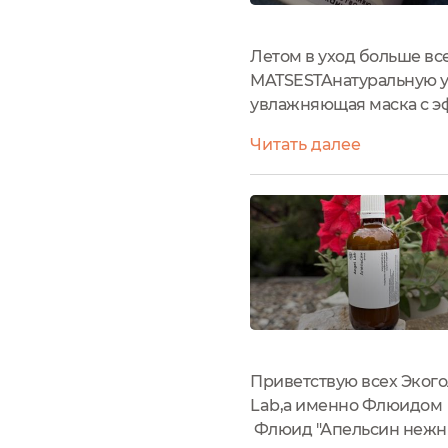
Летом в уход больше вс
MATSESTAнатуральную у
увлажняющая маска с э
ультраувлажняющую маск
Читать далее
сохранить ее. Я храню е
Приветствую всех Эког
Lab,а именно Флюид
Флюид "Апельсин нежн