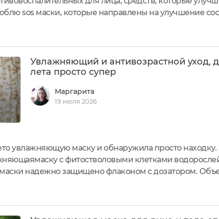
ротивовоспалительных для лица, средств, которые улуч
юблю sos маски, которые направлены на улучшение со
тельного ухода к постоянному уходу за кожей.Поэтому
..
Увлажняющий и антивозрастной уход, 
лета просто супер
Маргарита
19 июля 2026
ето увлажняющую маску и обнаружила просто находку. 
жняющаямаску с фитостволовыми клетками водоросле
аски надежно защищено флаконом с дозатором. Объем
сь. В любом случае, маска дозируется дозатором, поэто
дорослевая. Если вы понимаете, о чем я,...