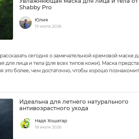
Увлажняющая маска для лица и тела от
Shabby Pro
Юлия
19 июля 2026
рассказать сегодня о замечательной кремовой маске дл
 для лица и тела (для всех типов кожи). Маска предст
я это более, чем достаточно, чтобы хорошо познакомит
 качество.Маска для всех типов кожи, а это значит, чт
Идеальна для летнего натурального
антивозрастного ухода
Надя Хошатар
18 июля 2026