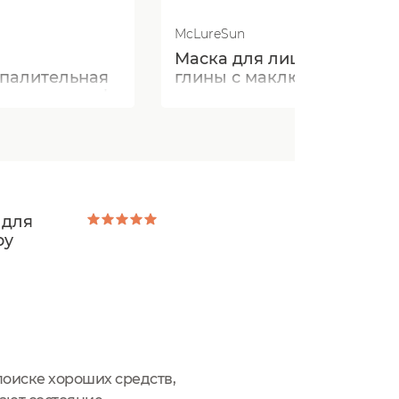
McLureSun
Маска для лица из белой
палительная
глины с маклюрой и
тела sos mask
муцином улитки
 для
by
поиске хороших средств,