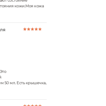
шают состояние
стояния кожи.Моя кожа
 очень люблю всяческие
для
Это
й
 50 мл. Есть крышечка,
му не страшно. Цвет-