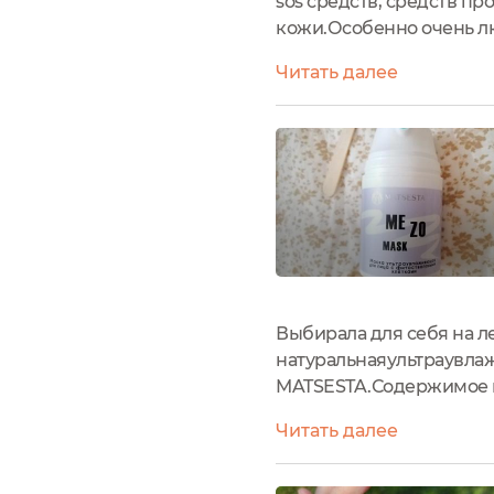
sos средств, средств п
кожи.Особенно очень л
всегда требует дополни
Читать далее
масочки для лица.И если.
Выбирала для себя на л
натуральнаяультраувла
MATSESTA.Содержимое м
но моя куда-то задевала
Читать далее
ярко-голубой. Маска - во