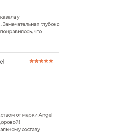
казала у
 Замечательная глубоко
понравилось, что
к можно лучше
el
ством от марки Angel
асивой и здоровой!
натуральному составу