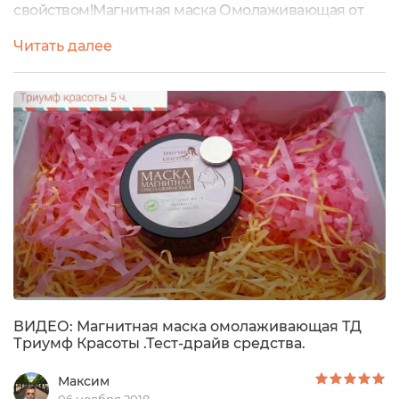
свойством!Магнитная маска Омолаживающая от
Триумфа Красоты!Маска представлена в баночке с
Читать далее
отвинчивающейся крышкой. На дне в комплекте
идёт круглый магнит.Составляющая маски, это
оксид железа, масла и витамины. Состав
натуральный и одобрен сервисом, не найден
только оксид железа. За счёт достаточно плотных и
жирных ...
ВИДЕО: Магнитная маска омолаживающая ТД
Триумф Красоты .Тест-драйв средства.
Максим