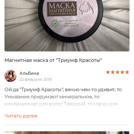
Магнитная маска от "Триумф Красоты"
Альбина
22 февраля 2019
Ой да "Триумф Красоты", вечно чем-то удивит, то
Умывание придумают минеральное, то
кондиционер для волос Твердый, то маску для
лица Магнитную))) Из одних только необычных
Читать далее
названий продуктов их хочется покупать и
покупать,пробовать и пробовать!И ведь не
разочаровывают пока, и надеюсь так и останутся у