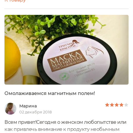
подписание ее, но и развлечетесь. Что касается
качества. Я скептически относилась к ней ДАЖЕ
после пары применений. Увлажняла, питала, да,
однако особого эффекта не было, пока я не сделала
все "как надо". Чистая и сухая кожа, "железо" сняла
салфеткой и оставила остатки маски на лице на
ночь. Эффект поразительный! Лицо выглядело
более ухоженным, как после процедуры СПА.
Очень довольна!
Омолаживаемся магнитным полем!
Марина
02 декабря 2018
Всем привет!Сегодня о женском любопытстве или
как привлечь внимание к продукту необычным