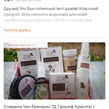
06 ноября 2018
Друзья) Это был отличный тест-драйв! Классный
продукт. Хоть немного жирноват для моей
комбинированной кожи. НО! Если кожа у вас
сухая,нуждающаяся в питании ,атапичная ,то
Читать далее
уверен что продукт подойдет идеально! Мне все
понравилось,хоть отмыть кисточку от маски я так и
не смог ) ну и ладно,зато доволен как слон)
промокнул излишки масла после использования
салфеткой и не так уж и масляно на коже)
вообщем...
3 недели 1им брендом ТД Триумф Красоты 1