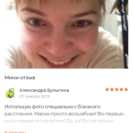
меня "в любимчиках")Сегодня хочу рассказать про
необычную маску для лица "Магнитная
Омолаживающая"....
Мини-отзыв
Александра Булыгина
07 января 2019
Использую фото специально с близкого
расстояния. Маска-просто волшебная! Во-первых-
она снимается магнитом! Да, да! Вы не только
приведёте в порядок свою кожу, увлажните и
К товару