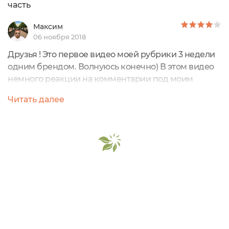
часть
Максим
06 ноября 2018
Друзья ! Это первое видео моей рубрики 3 недели
одним брендом. Волнуюсь конечно) В этом видео
немного реакции на комментарии под моим
предыдущим роликом. И информация с
Читать далее
официального сайта ТД Триумф Красоты о самом
бренде. На фото не весь ассортимент купленной
мною продукции) чуть позже покажу еще)