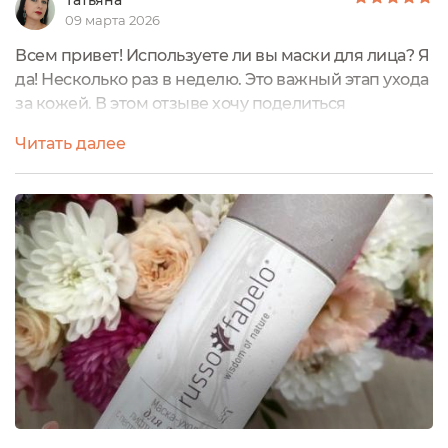
Татьяна
09 марта 2026
Всем привет! Используете ли вы маски для лица? Я
да! Несколько раз в неделю. Это важный этап ухода
за кожей. В этом отзыве хочу поделиться
впечатлениями об использовании маски-ухода
Читать далее
для лица с лифтинг-эффектом Russo
Fabelo.Информация от производителя:Комплекс
активных компонентов в составе маски для лица с
лифтинг-эффектом с пептидным комплексом и
голубой глиной увеличивает упругость кожи,
тонизирует,...