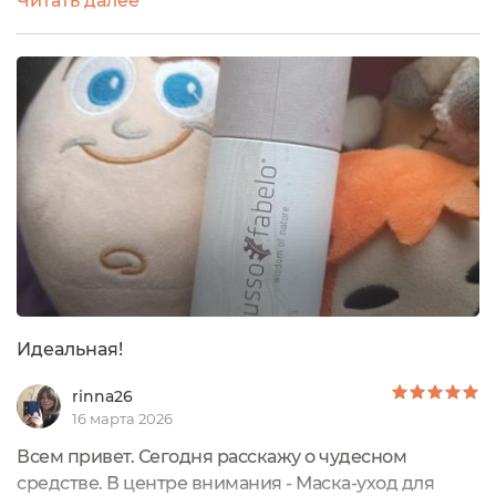
Читать далее
ввела в свой уход пептидную маску для
лица:Маска-уход для лица с лифтинг-эффектом от
Russo Fabelo Описание производителя:Упаковка:
лаконичный и стильный тубус, изготовленный из
картона. Внутри него находится флакон с кремом...
Идеальная!
rinna26
16 марта 2026
Всем привет. Сегодня расскажу о чудесном
средстве. В центре внимания - Маска-уход для