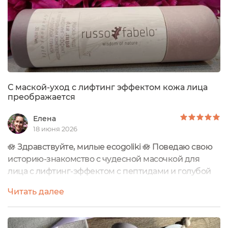
С маской-уход с лифтинг эффектом кожа лица
преображается
Елена
18 июня 2026
🪷 Здравствуйте, милые ecogoliki 🪷 Поведаю свою
историю-знакомство с чудесной масочкой для
лица с лифтинг-эффектом с пептидами и голубой
глиной от бренда RUSSO FABELO. Стукнуло мне-
Читать далее
таки недавно за 40, и теперь я постепенно меняю
все свои средства на антивозрастные. Начала с
сывороток, потом крема. И добралась я до масок