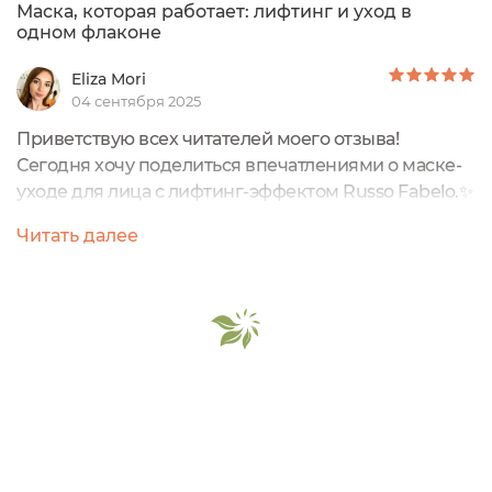
Маска, которая работает: лифтинг и уход в
одном флаконе
Eliza Mori
04 сентября 2025
Приветствую всех читателей моего отзыва!
Сегодня хочу поделиться впечатлениями о маске-
уходе для лица с лифтинг-эффектом Russo Fabelo.✨
Описание от производителя: Комплекс активных
Читать далее
компонентов в составе маски для лица с лифтинг-
эффектом с пептидным комплексом и голубой
глиной увеличивает упругость кожи, тонизирует,
оказывает антивозрастное действие, способствует
восстановлению структуры кожи. Голубая...