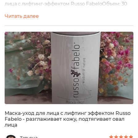
лица с лифтинг-эффектом Russo FabeloОбъем: 30
млКоллекция: Gracious oilsЦена: 2 380р.От
Читать далее
производителя и составМои
впечатленияПриветствую, вас дорогие читатели!
Маска-уход для лица с лифтинг эффектом RUSSO
FABELO из линейки Gracious пришла в стильной
упаковке.У меня кожа 40+, комби, с признаками
старения в виде морщин,...
Маска-уход для лица с лифтинг эффектом Russo
Fabelo - разглаживает кожу, подтягивает овал
лица