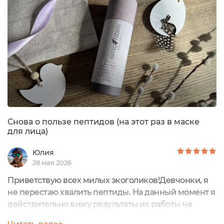
для лица😀И лучше, если везде есть пептиды! А
ведь раньше,...
Снова о пользе пептидов (на этот раз в маске
для лица)
Юлия
28 мая 2026
Приветствую всех милых экоголиков!Девчонки, я
не перестаю хвалить пептиды. На данный момент я
действительно вижу результаты их работы на
своей коже.Помимо сыворотки и крема, я также