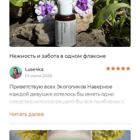
проверка на портале,хоть один...
Нежность и забота в одном флаконе
Luse4ka
01 июля 2026
Приветствую всех Экоголиков Наверное
каждой девушке хотелось бы иметь одно
средство,которое решало бы все проблемы с
кожей одновременно и как же здорово,что
Читать далее
такие средства существуют и вот именно о
таком я сегодня расскажу Флюид
«Физиологичный нежный» от
марки ecominimal Флюид