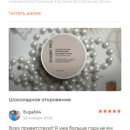
минималистичный.На пакете перечислены
действия этой маски. Сказано, что она подходит
Читать далее
для всех типов кожи. А объём её составляет 200
мл.Масочка рассчитана на 12 применений.
Пакет оснащён удобным zip-lock замочком,
который защищает маску от попадания влаги,
воздуха, грязи, пыли, различных
бактерий. Такая застёжка позволяет
открывать...
Шоколадное откровение
Evga304
22 января 2026
Всех приветствую!! Я уже больше года не ем