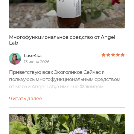
Многофункциональное средство от Angel
Lab
Luse4ka
13 июля 2026
Приветствую всех Экоголиков Сейчас я
пользуюсь многофункциональным средством
от марки Angel Lab,а именно Флюидом
"Апельсин нежный" и моя кожа выглядит
Читать далее
красивой и здоровой! Флюид
"Апельсин нежный"
питает,тонизирует,увлажняет кожу благодаря
натуральному составу Состав
полностью безопасный,это подтверждает