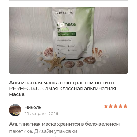
ChocoLatteЭту маску я брала ещё летом,
насколько я поняла, на данный момент её нет в
продаже .Флакон выполнен из качественного
непрозрачного пластика И оснащён удобным
помповым дозатором, который плотно...
Альгинатная маска с экстрактом нони от
PERFECT4U. Самая классная альгинатная
маска.
Николь
25 февраля 2026
Альгинатная маска хранится в бело-зеленом
пакетике. Дизайн упаковки