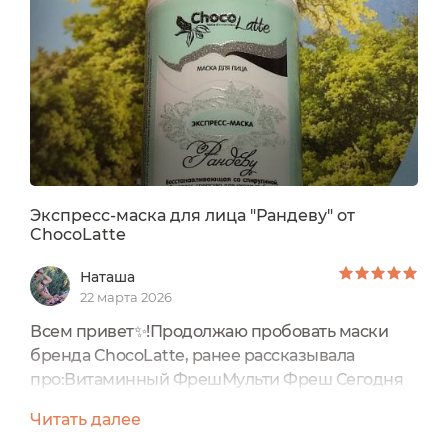
имеет полностью натуральный и безопасный
состав.Он с лёгкостью прошёл проверку...
Экспресс-маска для лица "Рандеву" от
ChocoLatte
Наташа
22 марта 2026
Всем привет✨!Продолжаю пробовать маски
бренда ChocoLatte, ранее рассказывала
про:Витаминный ФрешМульти Фреш Сегодня
хочу поделиться впечатлениями от такой
Читать далее
маски:Экспресс-маска для лица "Рандеву" от