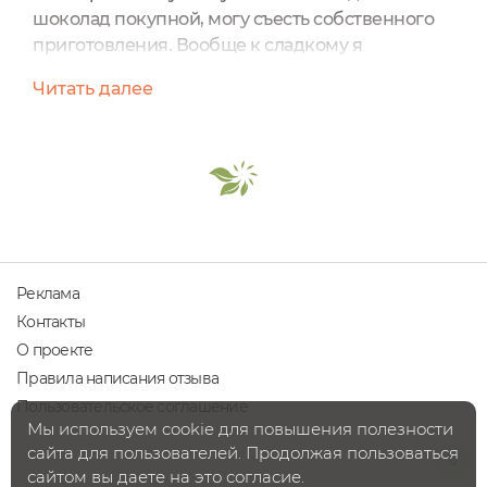
шоколад покупной, могу съесть собственного
приготовления. Вообще к сладкому я
равнодушна, но вот люблю покупать различные
Читать далее
средства с ароматом шоколада. Вот это прям
мне вкусно. Поэтому взяла себе Маску
питательную для лица и тела «Шоколадная»,
для сухой кожи от SHABBY PRO. Это не просто
маска — это бархатное откровение в баночке-
шайбе. На упаковке представлена...
Реклама
Контакты
О проекте
Правила написания отзыва
Пользовательское соглашение
Мы используем cookie для повышения полезности
сайта для пользователей. Продолжая пользоваться
сайтом вы даете на это согласие.